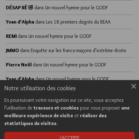
DÉSAP RÊ 🤣
dans
Un nouvel hymne pour le GODF
Yvan d'Alpha
dans
Les 18 premiers degrés du REAA
REMI
dans
Un nouvel hymne pour le GODF
JMMO
dans
Enquête sur les francs-maçons d’extrême droite
Pierre Noël
dans
Un nouvel hymne pour le GODF
Yvan d'Alpha
dans
Un nouvel hymne pour le GODF
Notre utilisation des cookies
Brumaire
dans
Un nouvel hymne pour le GODF
En poursuivant votre navigation sur ce site, vous acceptez
l’utilisation de
traceurs et cookies
pour vous proposer
une
meilleure expérience de visite
et
réaliser des
Cookies
Politique de confidentialité
statistiques de visites
.
Consentement explicite
Conditions générales d’utilisation
J'ACCEPTE