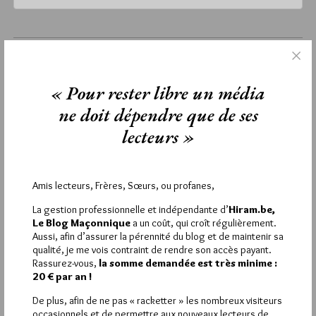
lundi 6 juillet 2026
Lu 429 fois
« Pour rester libre un média
Aucun commentaire
ne doit dépendre que de ses
Étiquettes :
GLFF
,
loi contre les violences sexuelles
,
lecteurs »
loi intégrale
Amis lecteurs, Frères, Sœurs, ou profanes,
La rédaction de commentaires est
La gestion professionnelle et indépendante d’
Hiram.be,
Le Blog Maçonnique
a un coût, qui croît régulièrement.
réservée aux abonnés.
Aussi, afin d’assurer la pérennité du blog et de maintenir sa
qualité, je me vois contraint de rendre son accès payant.
Si vous souhaitez rédiger des
Rassurez-vous,
la somme demandée est très minime :
20 € par an !
commentaires, vous devez :
De plus, afin de ne pas « racketter » les nombreux visiteurs
occasionnels et de permettre aux nouveaux lecteurs de