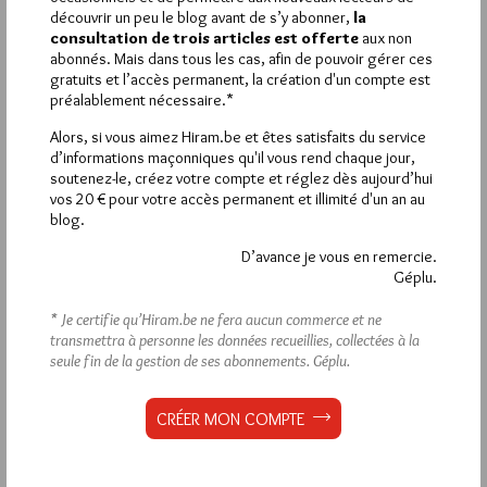
VOUS INSCRIRE
découvrir un peu le blog avant de s’y abonner,
la
consultation de trois articles est offerte
aux non
abonnés. Mais dans tous les cas, afin de pouvoir gérer ces
gratuits et l’accès permanent, la création d'un compte est
Déjà inscrit(e) ?
Connectez-vous
préalablement nécessaire.*
Alors, si vous aimez Hiram.be et êtes satisfaits du service
d’informations maçonniques qu'il vous rend chaque jour,
soutenez-le, créez votre compte et réglez dès aujourd’hui
1 672 visites
vos 20 € pour votre accès permanent et illimité d'un an au
Hier jeudi 6 août 2026, Hiram.be a reçu
et
blog.
2 608 pages
ont été lues (Source : Pirsch.io)
Plus d’informations
D’avance je vous en remercie.
Géplu.
Quels sont les articles les plus lus du blog ?
* Je certifie qu’Hiram.be ne fera aucun commerce et ne
transmettra à personne les données recueillies, collectées à la
seule fin de la gestion de ses abonnements.
Géplu.
CRÉER MON COMPTE
Abonnement aux Newsletters - RSS