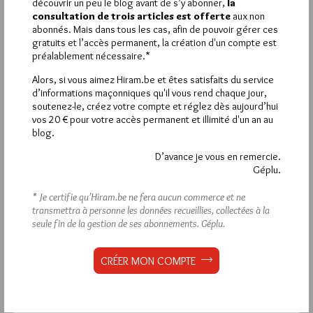
découvrir un peu le blog avant de s’y abonner,
la
En fait c’est Riposte Catholique qui pour en rajouter auprès de
consultation de trois articles est offerte
aux non
ses ouialles, utilise pour conspuer cette encyclique tro
abonnés. Mais dans tous les cas, afin de pouvoir gérer ces
humaine à leur goût, le fait qu’elle serait approuvée par des
gratuits et l’accès permanent, la création d'un compte est
franc-macons … l’horreur absolue donc.
préalablement nécessaire.*
Bon , c’est de la propagande repoussante habituelle de ces
groupes…
Alors, si vous aimez Hiram.be et êtes satisfaits du service
Plus grave et qui nous concerne plus est qu’il y a des FM,
d’informations maçonniques qu'il vous rend chaque jour,
sensibles à ces doctrines.
soutenez-le, créez votre compte et réglez dès aujourd’hui
vos 20 € pour votre accès permanent et illimité d'un an au
blog.
D’avance je vous en remercie.
Géplu.
La rédaction de commentaires est
* Je certifie qu’Hiram.be ne fera aucun commerce et ne
réservée aux abonnés.
transmettra à personne les données recueillies, collectées à la
seule fin de la gestion de ses abonnements.
Géplu.
Si vous souhaitez rédiger des
commentaires, vous devez :
CRÉER MON COMPTE
VOUS INSCRIRE