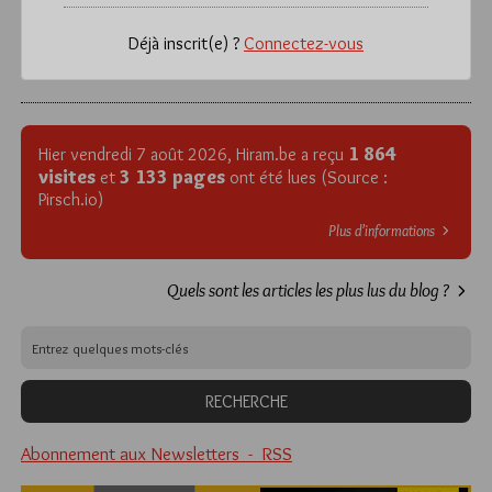
Déjà inscrit(e) ?
Connectez-vous
1 864
Hier vendredi 7 août 2026, Hiram.be a reçu
visites
3 133 pages
et
ont été lues (Source :
Pirsch.io)
Plus d’informations
Quels sont les articles les plus lus du blog ?
Abonnement aux Newsletters - RSS