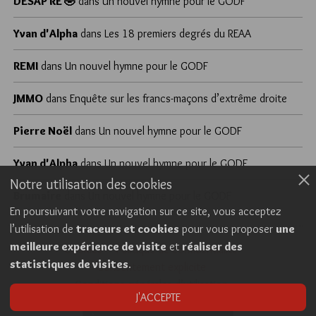
DÉSAP RÊ 🤣
dans
Un nouvel hymne pour le GODF
Yvan d'Alpha
dans
Les 18 premiers degrés du REAA
REMI
dans
Un nouvel hymne pour le GODF
JMMO
dans
Enquête sur les francs-maçons d’extrême droite
Pierre Noël
dans
Un nouvel hymne pour le GODF
Yvan d'Alpha
dans
Un nouvel hymne pour le GODF
Notre utilisation des cookies
Brumaire
dans
Un nouvel hymne pour le GODF
En poursuivant votre navigation sur ce site, vous acceptez
l’utilisation de
traceurs et cookies
pour vous proposer
une
meilleure expérience de visite
et
réaliser des
Cookies
Politique de confidentialité
statistiques de visites
.
Consentement explicite
Conditions générales d’utilisation
J'ACCEPTE