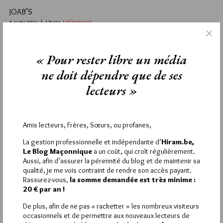
JOAB’S
5 JUIN 2026 À 17H21 /
RÉPONDRE
Comme toutes les GL . On devrait fonder la Grande Loge
Intergalactique… ça a de la gueule , non ?
« Pour rester libre un média
Attention jmmmo, le sujet obédiences est tabou!
ne doit dépendre que de ses
2
lecteurs »
RUDY DEMOTTE
5 JUIN 2026 À 12H33 /
RÉPONDRE
https://open.substack.com/pub/notesfrombetween/p/lire-leon-
Amis lecteurs, Frères, Sœurs, ou profanes,
xiv-en-agnostique-les-surprises?
r=5e5jqc&utm_campaign=post-expanded-
La gestion professionnelle et indépendante d’
Hiram.be,
share&utm_medium=web
Le Blog Maçonnique
a un coût, qui croît régulièrement.
Aussi, afin d’assurer la pérennité du blog et de maintenir sa
1
qualité, je me vois contraint de rendre son accès payant.
Rassurez-vous,
la somme demandée est très minime :
JOAB’S
20 € par an !
5 JUIN 2026 À 10H54 /
RÉPONDRE
De plus, afin de ne pas « racketter » les nombreux visiteurs
Dsl, mais c’est un peu confus. A première vue on pense que
occasionnels et de permettre aux nouveaux lecteurs de
Glmu approuverait le torchon habituel de Riposte Catholique…