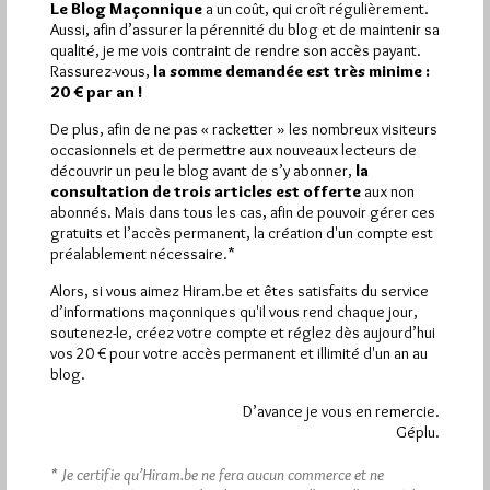
Le Blog Maçonnique
a un coût, qui croît régulièrement.
l’homophobie, la transphobie et la
Aussi, afin d’assurer la pérennité du blog et de maintenir sa
biphobie
qualité, je me vois contraint de rendre son accès payant.
Rassurez-vous,
la somme demandée est très minime :
Par Géplu
20 € par an !
Vendredi 17/05/24
Lu 477 fois
De plus, afin de ne pas « racketter » les nombreux visiteurs
Communiqué de la Grande Loge Mixte Universelle. Montreuil le,
occasionnels et de permettre aux nouveaux lecteurs de
15 mai 2024 Journée internationale contre l'homophobie, la
découvrir un peu le blog avant de s’y abonner,
la
transphobie et la…
consultation de trois articles est offerte
aux non
abonnés. Mais dans tous les cas, afin de pouvoir gérer ces
gratuits et l’accès permanent, la création d'un compte est
Dans
Divers
2 commentaires
préalablement nécessaire.*
Alors, si vous aimez Hiram.be et êtes satisfaits du service
d’informations maçonniques qu'il vous rend chaque jour,
soutenez-le, créez votre compte et réglez dès aujourd’hui
vos 20 € pour votre accès permanent et illimité d'un an au
blog.
D’avance je vous en remercie.
Géplu.
* Je certifie qu’Hiram.be ne fera aucun commerce et ne