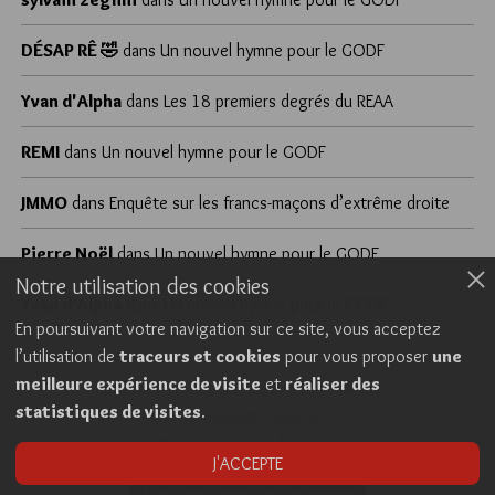
DÉSAP RÊ 🤣
dans
Un nouvel hymne pour le GODF
Yvan d'Alpha
dans
Les 18 premiers degrés du REAA
REMI
dans
Un nouvel hymne pour le GODF
JMMO
dans
Enquête sur les francs-maçons d’extrême droite
Pierre Noël
dans
Un nouvel hymne pour le GODF
Notre utilisation des cookies
Yvan d'Alpha
dans
Un nouvel hymne pour le GODF
En poursuivant votre navigation sur ce site, vous acceptez
l’utilisation de
traceurs et cookies
pour vous proposer
une
meilleure expérience de visite
et
réaliser des
Cookies
Politique de confidentialité
statistiques de visites
.
Consentement explicite
Conditions générales d’utilisation
J'ACCEPTE