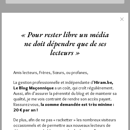
mercredi 10 juillet 2019
Lu 2323 fois
« Pour rester libre un média
Aucun commentaire
ne doit dépendre que de ses
Étiquettes :
Cannes
,
objets maçonniques
,
vente aux enchères
lecteurs »
Amis lecteurs, Frères, Sœurs, ou profanes,
La rédaction de commentaires est
La gestion professionnelle et indépendante d’
Hiram.be,
réservée aux abonnés.
Le Blog Maçonnique
a un coût, qui croît régulièrement.
Aussi, afin d’assurer la pérennité du blog et de maintenir sa
Si vous souhaitez rédiger des
qualité, je me vois contraint de rendre son accès payant.
Rassurez-vous,
la somme demandée est très minime :
commentaires, vous devez :
20 € par an !
De plus, afin de ne pas « racketter » les nombreux visiteurs
VOUS INSCRIRE
occasionnels et de permettre aux nouveaux lecteurs de