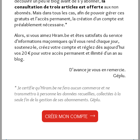
découvrir un peu le blog avant de s’y abonner,
la
consultation de trois articles est offerte
aux non
abonnés. Mais dans tous les cas, afin de pouvoir gérer ces
Déjà inscrit(e) ?
Connectez-vous
gratuits et l’accès permanent, la création d'un compte est
préalablement nécessaire.*
Alors, si vous aimez Hiram.be et êtes satisfaits du service
d’informations maçonniques qu'il vous rend chaque jour,
soutenez-le, créez votre compte et réglez dès aujourd’hui
1 698 visites
Hier samedi 8 août 2026, Hiram.be a reçu
vos 20 € pour votre accès permanent et illimité d'un an au
2 926 pages
et
ont été lues (Source : Pirsch.io)
blog.
Plus d’informations
D’avance je vous en remercie.
Géplu.
Quels sont les articles les plus lus du blog ?
* Je certifie qu’Hiram.be ne fera aucun commerce et ne
transmettra à personne les données recueillies, collectées à la
seule fin de la gestion de ses abonnements.
Géplu.
CRÉER MON COMPTE
Abonnement aux Newsletters - RSS