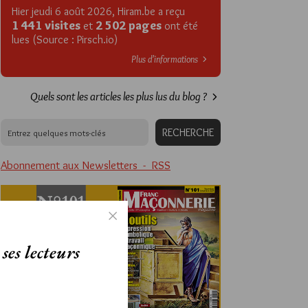
Hier jeudi 6 août 2026, Hiram.be a reçu
1 441 visites
2 502 pages
et
ont été
lues (Source : Pirsch.io)
Plus d’informations
Quels sont les articles les plus lus du blog ?
Abonnement aux Newsletters - RSS
ses lecteurs