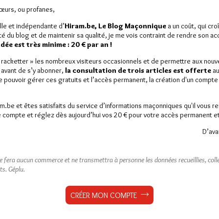
Sœurs, ou profanes,
lle et indépendante d’
Hiram.be, Le Blog Maçonnique
a un coût, qui cro
ité du blog et de maintenir sa qualité, je me vois contraint de rendre son a
ée est très minime : 20 € par an !
« racketter » les nombreux visiteurs occasionnels et de permettre aux nou
émoire de Christophe Habas
 avant de s’y abonner,
la consultation de trois articles est offerte
au
de pouvoir gérer ces gratuits et l’accès permanent, la création d'un compt
am.be et êtes satisfaits du service d’informations maçonniques qu'il vous r
 compte et réglez dès aujourd’hui vos 20 € pour votre accès permanent et i
D’ava
est réservé aux abonnés.
 article, vous pouvez choisir de :
ne fera aucun commerce et ne transmettra à personne les données recueillies, collec
ts.
Géplu.
ou
LE DÉVERROUILLER
GRATUITEMENT*
CRÉER MON COMPTE
iller jusqu’à
3 articles
gratuitement.