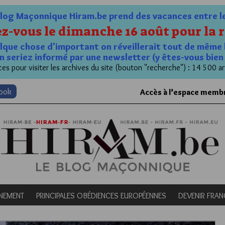
og Maçonnique Hiram.be prend des vacances entre le 1
z-vous le dimanche 16 août pour la r
quelque chose d'important on réveillerait tout de même 
n seriez informé par une newsletter (y êtes-vous bie
es pour visiter les archives du site (bouton "recherche") : 14 500 ar
book
Accès à l’espace memb
NEMENT
PRINCIPALES OBÉDIENCES EUROPÉENNES
DEVENIR FRA