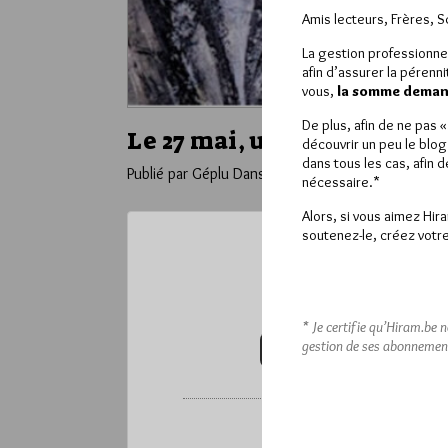
Amis lecteurs, Frères, 
La gestion professionne
afin d’assurer la pérenn
vous,
la somme demand
De plus, afin de ne pas 
Le 27 mai, une Tenue en m
découvrir un peu le blog
dans tous les cas, afin 
Publié par Géplu
Dans
Divers
nécessaire.*
Alors, si vous aimez Hir
soutenez-le, créez votre
Ce contenu 
Pour accéder à cet
* Je certifie qu’Hiram.be 
gestion de ses abonnemen
VOUS ABONNER (20€ / AN)
*
Vous pouvez déverrou