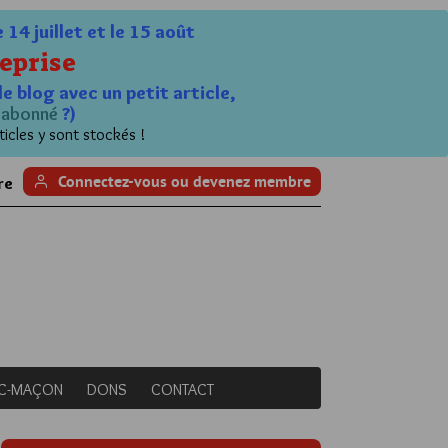
4 juillet et le 15 août
eprise
le blog avec un petit article,
n
abonné
?)
ticles y sont stockés !
Connectez-vous ou devenez membre
re
NC-MAÇON
DONS
CONTACT