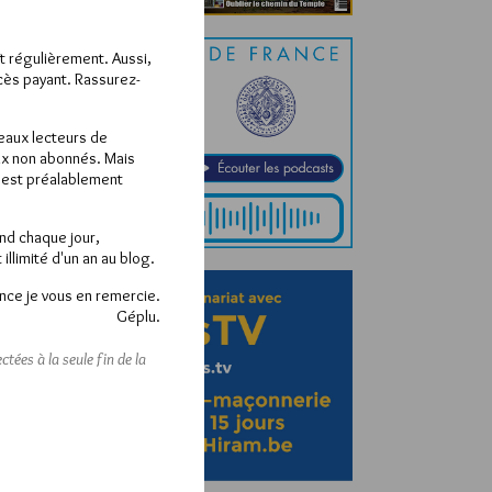
ît régulièrement. Aussi,
ccès payant. Rassurez-
veaux lecteurs de
x non abonnés. Mais
e est préalablement
end chaque jour,
llimité d'un an au blog.
nce je vous en remercie.
Géplu.
tées à la seule fin de la