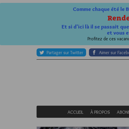
Comme chaque été le Bl
Rende
Et si d'ici là il se passait 
et vous e
Profitez de ces vacanc
Partager sur Twitter
Aimer sur Face
ACCUEIL
À PROPOS
ABON