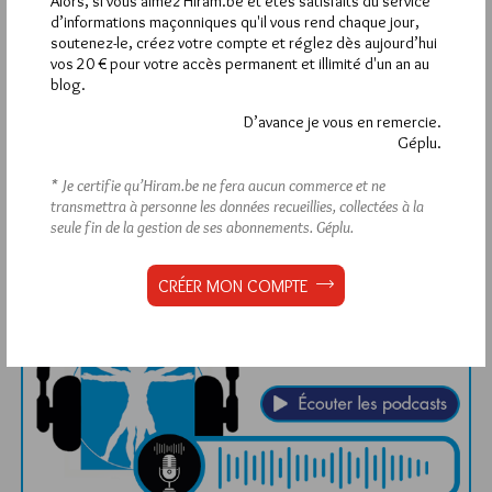
Alors, si vous aimez Hiram.be et êtes satisfaits du service
d’informations maçonniques qu'il vous rend chaque jour,
Quels sont les articles les plus lus du blog ?
soutenez-le, créez votre compte et réglez dès aujourd’hui
vos 20 € pour votre accès permanent et illimité d'un an au
blog.
D’avance je vous en remercie.
Géplu.
* Je certifie qu’Hiram.be ne fera aucun commerce et ne
Abonnement aux Newsletters - RSS
transmettra à personne les données recueillies, collectées à la
seule fin de la gestion de ses abonnements.
Géplu.
CRÉER MON COMPTE