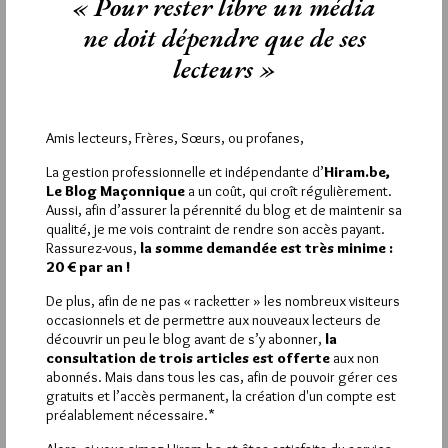
« Pour rester libre un média
ne doit dépendre que de ses
La rédaction de commentaires est
lecteurs »
réservée aux abonnés.
Si vous souhaitez rédiger des
Amis lecteurs, Frères, Sœurs, ou profanes,
commentaires, vous devez :
La gestion professionnelle et indépendante d’
Hiram.be,
Le Blog Maçonnique
a un coût, qui croît régulièrement.
VOUS INSCRIRE
Aussi, afin d’assurer la pérennité du blog et de maintenir sa
qualité, je me vois contraint de rendre son accès payant.
Rassurez-vous,
la somme demandée est très minime :
20 € par an !
Déjà inscrit(e) ?
Connectez-vous
De plus, afin de ne pas « racketter » les nombreux visiteurs
occasionnels et de permettre aux nouveaux lecteurs de
découvrir un peu le blog avant de s’y abonner,
la
consultation de trois articles est offerte
aux non
abonnés. Mais dans tous les cas, afin de pouvoir gérer ces
1 698 visites
Hier samedi 8 août 2026, Hiram.be a reçu
gratuits et l’accès permanent, la création d'un compte est
2 926 pages
et
ont été lues (Source : Pirsch.io)
préalablement nécessaire.*
Plus d’informations