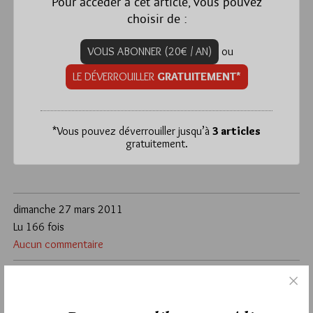
Pour accéder à cet article, vous pouvez
choisir de :
VOUS ABONNER (20€ / AN)
ou
LE DÉVERROUILLER
GRATUITEMENT*
*
Vous pouvez déverrouiller jusqu’à
3 articles
gratuitement.
dimanche 27 mars 2011
Lu 166 fois
Aucun commentaire
Étiquettes :
architecte
,
architecture
,
cahors
,
exposition