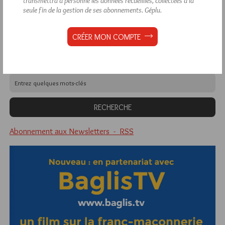
transmettra à personne les données recueillies, collectées à la
1 672 visites
Hier jeudi 6 août 2026, Hiram.be a reçu
et
seule fin de la gestion de ses abonnements.
Géplu.
2 608 pages
ont été lues (Source : Pirsch.io)
Plus d’informations
CRÉER MON COMPTE
Quels sont les articles les plus lus du blog ?
Abonnement aux Newsletters - RSS