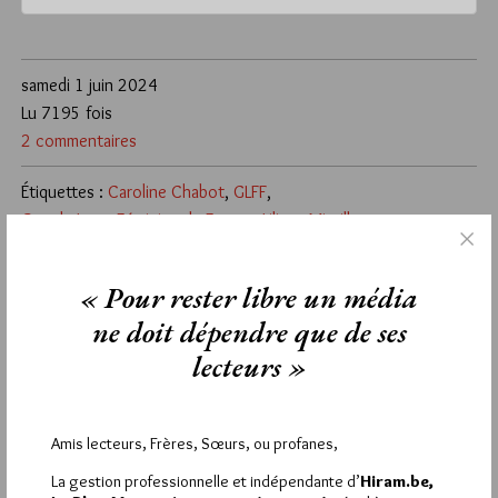
samedi 1 juin 2024
Lu 7195 fois
2 commentaires
Étiquettes :
Caroline Chabot
,
GLFF
,
Grande Loge Féminine de France
,
Liliane Mirville
2
« Pour rester libre un média
BRUMAIRE
ne doit dépendre que de ses
2 JUIN 2024 À 9H02 /
RÉPONDRE
lecteurs »
Peut-on être plusieurs fois conseillère fédérale à la GLFF?
1
Amis lecteurs, Frères, Sœurs, ou profanes,
SYLVAIN ZEGHNI
La gestion professionnelle et indépendante d’
Hiram.be,
2 JUIN 2024 À 8H53 /
RÉPONDRE