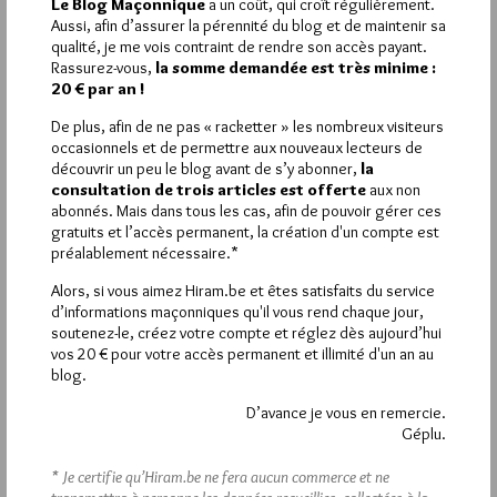
Le Blog Maçonnique
a un coût, qui croît régulièrement.
Félicitations à la nouvelle Grande Maîtresse et bonne chance
Aussi, afin d’assurer la pérennité du blog et de maintenir sa
qualité, je me vois contraint de rendre son accès payant.
Rassurez-vous,
la somme demandée est très minime :
20 € par an !
De plus, afin de ne pas « racketter » les nombreux visiteurs
La rédaction de commentaires est
occasionnels et de permettre aux nouveaux lecteurs de
réservée aux abonnés.
découvrir un peu le blog avant de s’y abonner,
la
consultation de trois articles est offerte
aux non
Si vous souhaitez rédiger des
abonnés. Mais dans tous les cas, afin de pouvoir gérer ces
gratuits et l’accès permanent, la création d'un compte est
commentaires, vous devez :
préalablement nécessaire.*
Alors, si vous aimez Hiram.be et êtes satisfaits du service
VOUS INSCRIRE
d’informations maçonniques qu'il vous rend chaque jour,
soutenez-le, créez votre compte et réglez dès aujourd’hui
vos 20 € pour votre accès permanent et illimité d'un an au
blog.
Déjà inscrit(e) ?
Connectez-vous
D’avance je vous en remercie.
Géplu.
* Je certifie qu’Hiram.be ne fera aucun commerce et ne