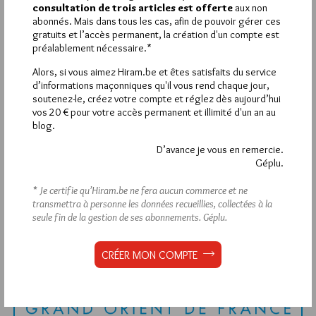
consultation de trois articles est offerte
aux non
Déjà inscrit(e) ?
Connectez-vous
abonnés. Mais dans tous les cas, afin de pouvoir gérer ces
gratuits et l’accès permanent, la création d'un compte est
préalablement nécessaire.*
Alors, si vous aimez Hiram.be et êtes satisfaits du service
1 441
Hier mercredi 5 août 2026, Hiram.be a reçu
d’informations maçonniques qu'il vous rend chaque jour,
visites
2 502 pages
et
ont été lues (Source :
soutenez-le, créez votre compte et réglez dès aujourd’hui
Pirsch.io)
vos 20 € pour votre accès permanent et illimité d'un an au
blog.
Plus d’informations
D’avance je vous en remercie.
Géplu.
Quels sont les articles les plus lus du blog ?
* Je certifie qu’Hiram.be ne fera aucun commerce et ne
transmettra à personne les données recueillies, collectées à la
seule fin de la gestion de ses abonnements.
Géplu.
CRÉER MON COMPTE
Abonnement aux Newsletters - RSS