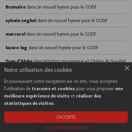
Brumaire
dans
Un nouvel hymne pour le GODF
sylvain zeghni
dans
Un nouvel hymne pour le GODF
marcorel
dans
Un nouvel hymne pour le GODF
lazare-lag
dans
Un nouvel hymne pour le GODF
Yvan d'Alpha
dans
Initiation maçonnique et Ordres de Société
Notre utilisation des cookies
DÉSAP RÊ 🤣
dans
Initiation maçonnique et Ordres de Société
En poursuivant votre navigation sur ce site, vous acceptez
l’utilisation de
traceurs et cookies
pour vous proposer
une
meilleure expérience de visite
et
réaliser des
Cookies
Politique de confidentialité
statistiques de visites
.
Consentement explicite
Conditions générales d’utilisation
J'ACCEPTE
À PROPOS DES NEWSLETTERS
PLUS D’INFORMATIONS