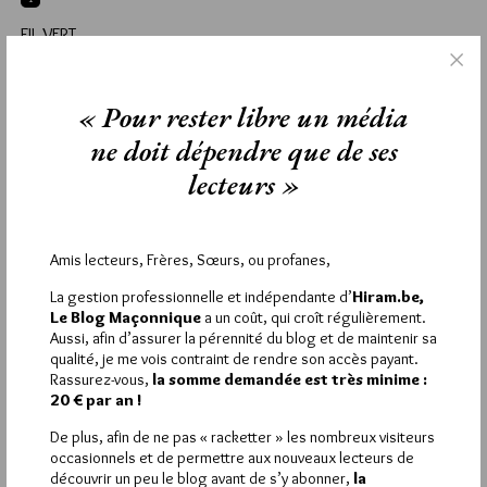
FIL VERT
27 FÉVRIER 2010 À 18H49 /
RÉPONDRE
Merci encore à toi Jiri de nous faire voyager dans ces
« Pour rester libre un média
insondables chemins de la confrérie initiatique.
Grâce à toi nous pouvons aller vers des sources de savoir…
ne doit dépendre que de ses
lecteurs »
La rédaction de commentaires est
Amis lecteurs, Frères, Sœurs, ou profanes,
réservée aux abonnés.
La gestion professionnelle et indépendante d’
Hiram.be,
Le Blog Maçonnique
a un coût, qui croît régulièrement.
Si vous souhaitez rédiger des
Aussi, afin d’assurer la pérennité du blog et de maintenir sa
commentaires, vous devez :
qualité, je me vois contraint de rendre son accès payant.
Rassurez-vous,
la somme demandée est très minime :
20 € par an !
VOUS INSCRIRE
De plus, afin de ne pas « racketter » les nombreux visiteurs
occasionnels et de permettre aux nouveaux lecteurs de
découvrir un peu le blog avant de s’y abonner,
la