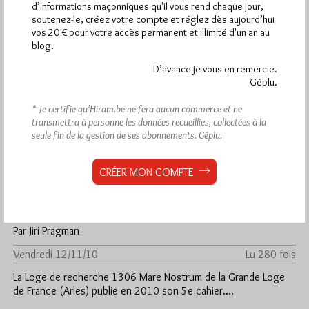
d’informations maçonniques qu'il vous rend chaque jour,
soutenez-le, créez votre compte et réglez dès aujourd’hui
vos 20 € pour votre accès permanent et illimité d'un an au
blog.
D’avance je vous en remercie.
Géplu.
* Je certifie qu’Hiram.be ne fera aucun commerce et ne
transmettra à personne les données recueillies, collectées à la
seule fin de la gestion de ses abonnements.
Géplu.
CRÉER MON COMPTE
Mare Nostrum #5
Par Jiri Pragman
Vendredi 12/11/10
Lu 280 fois
La Loge de recherche 1306 Mare Nostrum de la Grande Loge
de France (Arles) publie en 2010 son 5e cahier.…