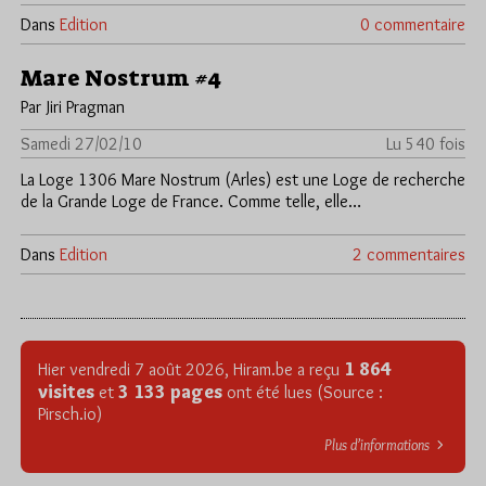
Dans
Edition
0 commentaire
Mare Nostrum #4
Par Jiri Pragman
Samedi 27/02/10
Lu 540 fois
La Loge 1306 Mare Nostrum (Arles) est une Loge de recherche
de la Grande Loge de France. Comme telle, elle…
Dans
Edition
2 commentaires
1 864
Hier vendredi 7 août 2026, Hiram.be a reçu
visites
3 133 pages
et
ont été lues (Source :
Pirsch.io)
Plus d’informations