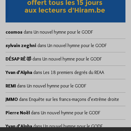
cosmos
dans
Un nouvel hymne pour le GODF
sylvain zeghni
dans
Un nouvel hymne pour le GODF
DÉSAP RÊ 🤣
dans
Un nouvel hymne pour le GODF
Yvan d'Alpha
dans
Les 18 premiers degrés du REAA
REMI
dans
Un nouvel hymne pour le GODF
JMMO
dans
Enquête sur les francs-maçons d’extrême droite
Pierre Noël
dans
Un nouvel hymne pour le GODF
Yvan d'Alpha
dans
Un nouvel hymne pour le GODF