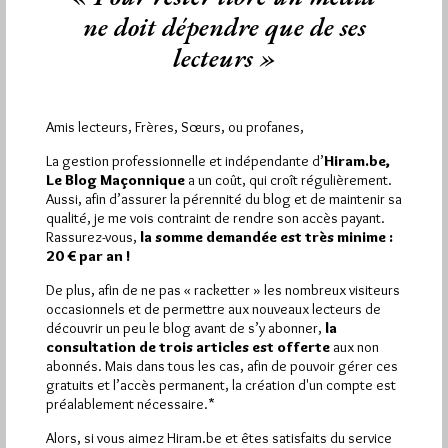
Les loges de recherche nationale Marquis de La Fayette et
ne doit dépendre que de ses
régionale Mare Nostrum de la GLDF organiseront les 19-20-21
mai…
lecteurs »
Dans
Manifestations
13 commentaires
Amis lecteurs, Frères, Sœurs, ou profanes,
La gestion professionnelle et indépendante d’
Hiram.be,
Le Blog Maçonnique
a un coût, qui croît régulièrement.
Aussi, afin d’assurer la pérennité du blog et de maintenir sa
qualité, je me vois contraint de rendre son accès payant.
Rassurez-vous,
la somme demandée est très minime :
20 € par an !
De plus, afin de ne pas « racketter » les nombreux visiteurs
occasionnels et de permettre aux nouveaux lecteurs de
découvrir un peu le blog avant de s’y abonner,
la
consultation de trois articles est offerte
aux non
abonnés. Mais dans tous les cas, afin de pouvoir gérer ces
gratuits et l’accès permanent, la création d'un compte est
préalablement nécessaire.*
Alors, si vous aimez Hiram.be et êtes satisfaits du service