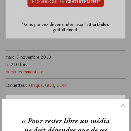
LE DÉVERROUILLER
GRATUITEMENT*
*
Vous pouvez déverrouiller jusqu’à
3 articles
gratuitement.
mardi 5 novembre 2013
Lu 210 fois
Aucun commentaire
Étiquettes :
éthique
,
GOB
,
GODF
La rédaction de commentaires est
« Pour rester libre un média
réservée aux abonnés.
ne doit dépendre que de ses