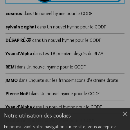
cosmos
dans
Un nouvel hymne pour le GODF
sylvain zeghni
dans
Un nouvel hymne pour le GODF
DÉSAP RÊ 🤣
dans
Un nouvel hymne pour le GODF
Yvan d'Alpha
dans
Les 18 premiers degrés du REAA
REMI
dans
Un nouvel hymne pour le GODF
JMMO
dans
Enquête sur les francs-maçons d’extrême droite
Pierre Noël
dans
Un nouvel hymne pour le GODF
Yvan d'Alpha
dans
Un nouvel hymne pour le GODF
Notre utilisation des cookies
Brumaire
dans
Un nouvel hymne pour le GODF
En poursuivant votre navigation sur ce site, vous acceptez