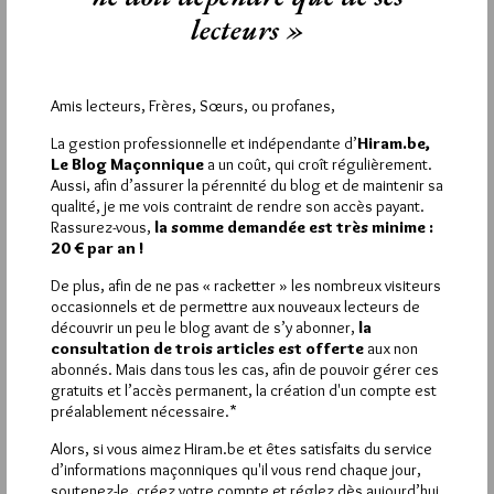
Si vous souhaitez rédiger des
lecteurs »
commentaires, vous devez :
VOUS INSCRIRE
Amis lecteurs, Frères, Sœurs, ou profanes,
La gestion professionnelle et indépendante d’
Hiram.be,
Le Blog Maçonnique
a un coût, qui croît régulièrement.
Aussi, afin d’assurer la pérennité du blog et de maintenir sa
Déjà inscrit(e) ?
Connectez-vous
qualité, je me vois contraint de rendre son accès payant.
Rassurez-vous,
la somme demandée est très minime :
20 € par an !
De plus, afin de ne pas « racketter » les nombreux visiteurs
1 864
Hier vendredi 7 août 2026, Hiram.be a reçu
occasionnels et de permettre aux nouveaux lecteurs de
visites
3 133 pages
découvrir un peu le blog avant de s’y abonner,
la
et
ont été lues (Source :
consultation de trois articles est offerte
aux non
Pirsch.io)
abonnés. Mais dans tous les cas, afin de pouvoir gérer ces
Plus d’informations
gratuits et l’accès permanent, la création d'un compte est
préalablement nécessaire.*
Quels sont les articles les plus lus du blog ?
Alors, si vous aimez Hiram.be et êtes satisfaits du service
d’informations maçonniques qu'il vous rend chaque jour,
soutenez-le, créez votre compte et réglez dès aujourd’hui