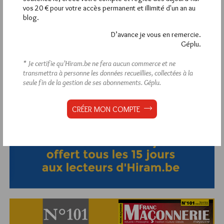
vos 20 € pour votre accès permanent et illimité d'un an au
blog.
D’avance je vous en remercie.
Géplu.
Abonnement aux Newsletters - RSS
* Je certifie qu’Hiram.be ne fera aucun commerce et ne
transmettra à personne les données recueillies, collectées à la
seule fin de la gestion de ses abonnements.
Géplu.
CRÉER MON COMPTE