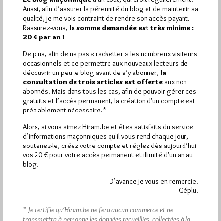
Le journaliste de L'Express François Koch se la joue Patrick
Aussi, afin d’assurer la pérennité du blog et de maintenir sa
Juvet en s'écriant Au GODF: mais où sont les femmes?.…
qualité, je me vois contraint de rendre son accès payant.
Rassurez-vous,
la somme demandée est très minime :
20 € par an !
Dans
Dans la presse
35 commentaires
De plus, afin de ne pas « racketter » les nombreux visiteurs
occasionnels et de permettre aux nouveaux lecteurs de
Des Soeurs pourraient-elles s’affilier
découvrir un peu le blog avant de s’y abonner,
la
au GODF?
consultation de trois articles est offerte
aux non
Par Jiri Pragman
abonnés. Mais dans tous les cas, afin de pouvoir gérer ces
gratuits et l’accès permanent, la création d'un compte est
Vendredi 17/12/10
Lu 160 fois
préalablement nécessaire.*
Dans son blog La Lumière, le journaliste de L'Express, François
Alors, si vous aimez Hiram.be et êtes satisfaits du service
Koch, annonce le 16 décembre 2010; Affiliation de soeurs au…
d’informations maçonniques qu'il vous rend chaque jour,
soutenez-le, créez votre compte et réglez dès aujourd’hui
vos 20 € pour votre accès permanent et illimité d'un an au
Dans
Dans la presse
16 commentaires
blog.
D’avance je vous en remercie.
Géplu.
1 864
* Je certifie qu’Hiram.be ne fera aucun commerce et ne
Hier vendredi 7 août 2026, Hiram.be a reçu
transmettra à personne les données recueillies, collectées à la
visites
3 133 pages