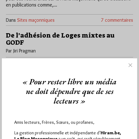
en publications comme,…
Dans
Sites maçonniques
7 commentaires
De l’adhésion de Loges mixtes au
GODF
Par Jiri Pragman
Mercredi 18/05/11
Lu 178 fois
Dans son blog La Lumière, le journaliste de L'Express s'interroge
sur l'entrée de femmes au GODF évoquant un Blocage sur…
« Pour rester libre un média
ne doit dépendre que de ses
Dans
Dans la presse
3 commentaires
lecteurs »
Les femmes ne se ruent pas sur le
GODF
Amis lecteurs, Frères, Sœurs, ou profanes,
Par Jiri Pragman
La gestion professionnelle et indépendante d’
Hiram.be,
Jeudi 7/04/11
Lu 268 fois
Le Blog Maçonnique
a un coût, qui croît régulièrement.