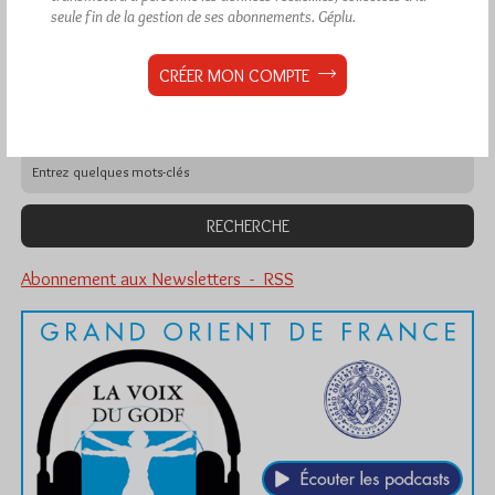
et
ont été lues (Source :
seule fin de la gestion de ses abonnements.
Géplu.
Pirsch.io)
Plus d’informations
CRÉER MON COMPTE
Quels sont les articles les plus lus du blog ?
Abonnement aux Newsletters - RSS