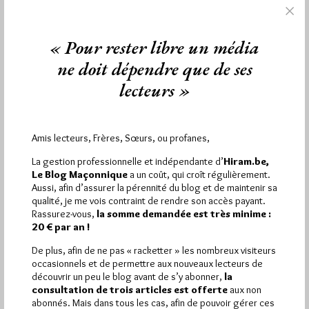
1 698 visites
Hier samedi 8 août 2026, Hiram.be a reçu
« Pour rester libre un média
2 926 pages
et
ont été lues (Source : Pirsch.io)
ne doit dépendre que de ses
Plus d’informations
lecteurs »
Quels sont les articles les plus lus du blog ?
Amis lecteurs, Frères, Sœurs, ou profanes,
La gestion professionnelle et indépendante d’
Hiram.be,
Le Blog Maçonnique
a un coût, qui croît régulièrement.
Aussi, afin d’assurer la pérennité du blog et de maintenir sa
qualité, je me vois contraint de rendre son accès payant.
Abonnement aux Newsletters - RSS
Rassurez-vous,
la somme demandée est très minime :
20 € par an !
De plus, afin de ne pas « racketter » les nombreux visiteurs
occasionnels et de permettre aux nouveaux lecteurs de
découvrir un peu le blog avant de s’y abonner,
la
consultation de trois articles est offerte
aux non
abonnés. Mais dans tous les cas, afin de pouvoir gérer ces