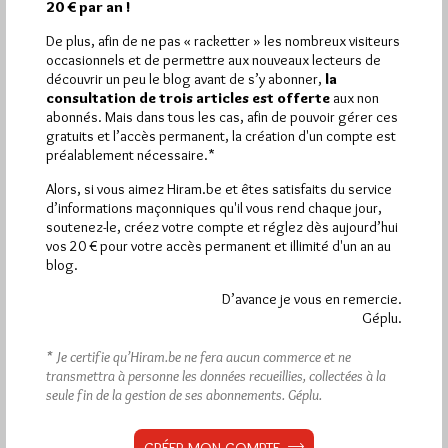
20 € par an !
Par Jiri Pragman
De plus, afin de ne pas « racketter » les nombreux visiteurs
Jeudi 28/07/11
Lu 493 fois
occasionnels et de permettre aux nouveaux lecteurs de
découvrir un peu le blog avant de s’y abonner,
la
On sait qu'Anders Behring Breivik, l'auteur des tueries en
consultation de trois articles est offerte
aux non
Norvège, était membre de l'Ordre des Francs-Maçons
abonnés. Mais dans tous les cas, afin de pouvoir gérer ces
norvégiens et qu'il vient…
gratuits et l’accès permanent, la création d'un compte est
préalablement nécessaire.*
Dans
Anti-maçonnerie
20 commentaires
Alors, si vous aimez Hiram.be et êtes satisfaits du service
d’informations maçonniques qu'il vous rend chaque jour,
soutenez-le, créez votre compte et réglez dès aujourd’hui
vos 20 € pour votre accès permanent et illimité d'un an au
blog.
D’avance je vous en remercie.
Géplu.
* Je certifie qu’Hiram.be ne fera aucun commerce et ne
transmettra à personne les données recueillies, collectées à la
seule fin de la gestion de ses abonnements.
Géplu.