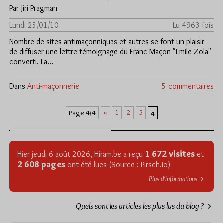
Par Jiri Pragman
Lundi 25/01/10
Lu 4963 fois
Nombre de sites antimaçonniques et autres se font un plaisir
de diffuser une lettre-témoignage du Franc-Maçon "Emile Zola"
converti. La…
Dans
Anti-maçonnerie
5 commentaires
«
1
2
3
Page 4/4
4
1 672 visites
Hier jeudi 6 août 2026, Hiram.be a reçu
et
2 608 pages
ont été lues (Source : Pirsch.io)
Plus d’informations
Quels sont les articles les plus lus du blog ?