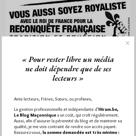
Libérons la France (des Francs-
Maçons)!
« Pour rester libre un média
Par Jiri Pragman
ne doit dépendre que de ses
Mercredi 25/01/12
Lu 349 fois
lecteurs »
Une affiche Libérons la France! invitant à rallier les royalistes
pour la reconquête française, dénonçant l'occupation du pays
par un…
Amis lecteurs, Frères, Sœurs, ou profanes,
La gestion professionnelle et indépendante d’
Hiram.be,
Dans
Anti-maçonnerie
5 commentaires
Le Blog Maçonnique
a un coût, qui croît régulièrement.
Aussi, afin d’assurer la pérennité du blog et de maintenir sa
Ils aiment propager l’image d’un
qualité, je me vois contraint de rendre son accès payant.
Rassurez-vous,
la somme demandée est très minime :
‘tueur franc-maçon’