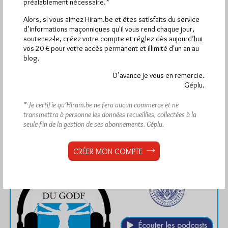
préalablement nécessaire.*
visites
4 830 pages
et
ont été lues (Source :
Pirsch.io)
Alors, si vous aimez Hiram.be et êtes satisfaits du service
d’informations maçonniques qu'il vous rend chaque jour,
Plus d’informations
soutenez-le, créez votre compte et réglez dès aujourd’hui
vos 20 € pour votre accès permanent et illimité d'un an au
Quels sont les articles les plus lus du blog ?
blog.
D’avance je vous en remercie.
Géplu.
* Je certifie qu’Hiram.be ne fera aucun commerce et ne
transmettra à personne les données recueillies, collectées à la
seule fin de la gestion de ses abonnements.
Géplu.
Abonnement aux Newsletters - RSS
CRÉER MON COMPTE