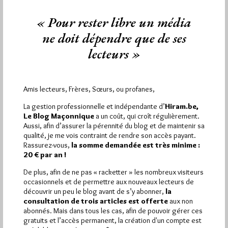
« Pour rester libre un média
ne doit dépendre que de ses
lecteurs »
17 propositions pour réformer la
Franc-Maçonnerie sur Baglis.TV
Par Jiri Pragman
Amis lecteurs, Frères, Sœurs, ou profanes,
Mercredi 9/12/09
Lu 441 fois
La gestion professionnelle et indépendante d’
Hiram.be,
Le Blog Maçonnique
a un coût, qui croît régulièrement.
Jacques Fontaine est psycho-pédagogue, spécialisé dans la
Aussi, afin d’assurer la pérennité du blog et de maintenir sa
pédagogie des adultes dans les entreprises.Franc-Maçon
qualité, je me vois contraint de rendre son accès payant.
depuis 40 ans, il est entre autre…
Rassurez-vous,
la somme demandée est très minime :
20 € par an !
Dans
Divers
1 commentaire
De plus, afin de ne pas « racketter » les nombreux visiteurs
occasionnels et de permettre aux nouveaux lecteurs de
découvrir un peu le blog avant de s’y abonner,
la
consultation de trois articles est offerte
aux non
abonnés. Mais dans tous les cas, afin de pouvoir gérer ces
gratuits et l’accès permanent, la création d'un compte est
2 194
Hier dimanche 9 août 2026, Hiram.be a reçu