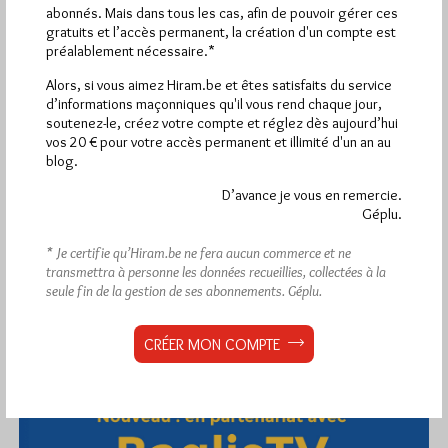
abonnés. Mais dans tous les cas, afin de pouvoir gérer ces
gratuits et l’accès permanent, la création d'un compte est
préalablement nécessaire.*
Alors, si vous aimez Hiram.be et êtes satisfaits du service
1 698 visites
Hier samedi 8 août 2026, Hiram.be a reçu
d’informations maçonniques qu'il vous rend chaque jour,
2 926 pages
soutenez-le, créez votre compte et réglez dès aujourd’hui
et
ont été lues (Source : Pirsch.io)
vos 20 € pour votre accès permanent et illimité d'un an au
Plus d’informations
blog.
D’avance je vous en remercie.
Quels sont les articles les plus lus du blog ?
Géplu.
* Je certifie qu’Hiram.be ne fera aucun commerce et ne
transmettra à personne les données recueillies, collectées à la
seule fin de la gestion de ses abonnements.
Géplu.
CRÉER MON COMPTE
Abonnement aux Newsletters - RSS