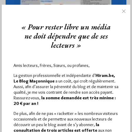
« Pour rester libre un média
ne doit dépendre que de ses
lecteurs »
Amis lecteurs, Frères, Sœurs, ou profanes,
GODF. Affaire des fuites: Contremoulin
La gestion professionnelle et indépendante d’
Hiram.be,
répond
Le Blog Maçonnique
a un coût, qui croît régulièrement.
Par Jiri Pragman
Aussi, afin d’assurer la pérennité du blog et de maintenir sa
qualité, je me vois contraint de rendre son accès payant.
Jeudi 2/06/11
Lu 408 fois
Rassurez-vous,
la somme demandée est très minime :
20 € par an !
Notre article Le GODF s'inquiète de la 'prolifération des blogs
prétendument maçonniques' et surtout de leurs pratiques
De plus, afin de ne pas « racketter » les nombreux visiteurs
faisait écho à…
occasionnels et de permettre aux nouveaux lecteurs de
découvrir un peu le blog avant de s’y abonner,
la
consultation de trois articles est offerte
aux non
Dans
Divers
4 commentaires