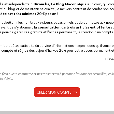
lle et indépendante d’
Hiram.be, Le Blog Maçonnique
a un coût, qui cro
ité du blog et de maintenir sa qualité, je me vois contraint de rendre son a
ée est très minime : 20 € par an !
« racketter » les nombreux visiteurs occasionnels et de permettre aux nou
 avant de s’y abonner,
la consultation de trois articles est offerte
au
de pouvoir gérer ces gratuits et l’accès permanent, la création d'un compt
am.be et êtes satisfaits du service d’informations maçonniques qu'il vous r
 compte et réglez dès aujourd’hui vos 20 € pour votre accès permanent et i
D’ava
ne fera aucun commerce et ne transmettra à personne les données recueillies, collec
ts.
Géplu.
CRÉER MON COMPTE