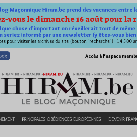
og Maçonnique Hiram.be prend des vacances entre le 1
z-vous le dimanche 16 août pour la r
quelque chose d'important on réveillerait tout de même 
n seriez informé par une newsletter (y êtes-vous bie
es pour visiter les archives du site (bouton "recherche") : 14 500 ar
book
Accès à l’espace memb
NEMENT
PRINCIPALES OBÉDIENCES EUROPÉENNES
DEVENIR FRA