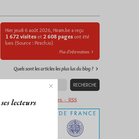
Hier jeudi 6 août 2026, Hiram.be a reçu
1 672 visites
2 608 pages
et
ont été
lues (Source : Pirsch.io)
Plus d’informations
Quels sont les articles les plus lus du blog ?
Abonnement aux Newsletters - RSS
ses lecteurs