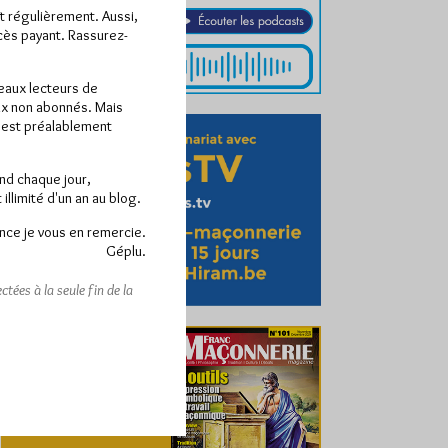
ît régulièrement. Aussi,
ccès payant. Rassurez-
veaux lecteurs de
x non abonnés. Mais
e est préalablement
end chaque jour,
llimité d'un an au blog.
nce je vous en remercie.
Géplu.
tées à la seule fin de la