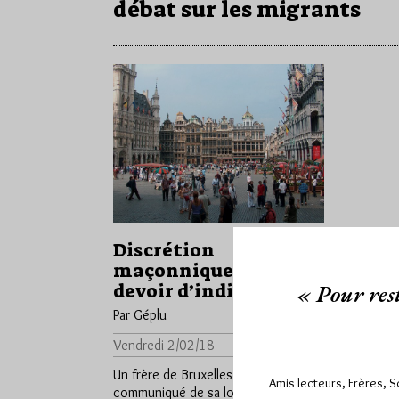
débat sur les migrants
Discrétion
maçonnique ou
« Pour rest
devoir d’indignation ?
Par Géplu
Vendredi 2/02/18
Lu 5572 fois
Un frère de Bruxelles m'a envoyé le
Amis lecteurs, Frères, 
communiqué de sa loge, Les Amis