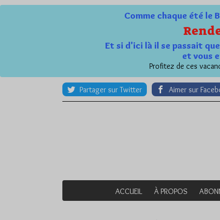
Comme chaque été le Bl
Rende
Et si d'ici là il se passait 
et vous e
Profitez de ces vacanc
Partager sur Twitter
Aimer sur Face
ACCUEIL
À PROPOS
ABON