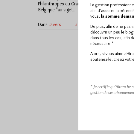
Philanthropes du Grand Orient de
La gestion professionne
Belgique "au sujet…
afin d’assurer la pérenn
vous,
la somme demand
Dans
Divers
37 commentaires
De plus, afin de ne pas 
découvrir un peu le blog
dans tous les cas, afin 
nécessaire.*
Alors, si vous aimez Hir
soutenez-le, créez votre
* Je certifie qu’Hiram.be 
gestion de ses abonnemen