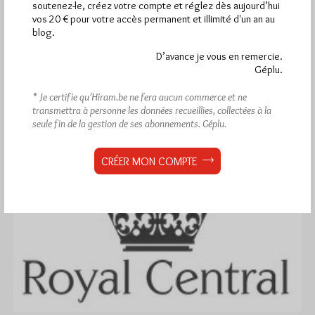
soutenez-le, créez votre compte et réglez dès aujourd’hui
vos 20 € pour votre accès permanent et illimité d'un an au
Rififi à la cathédrale de Canterbury
blog.
Par Géplu
D’avance je vous en remercie.
Géplu.
Dimanche 26/02/17
Lu 5275 fois
* Je certifie qu’Hiram.be ne fera aucun commerce et ne
Ainsi que le relate EWTN News Great Britain, le 18 février
transmettra à personne les données recueillies, collectées à la
dernier, dans le cadre des manifestations du tricentenaire, les…
seule fin de la gestion de ses abonnements.
Géplu.
Dans
Divers
25 commentaires
CRÉER MON COMPTE