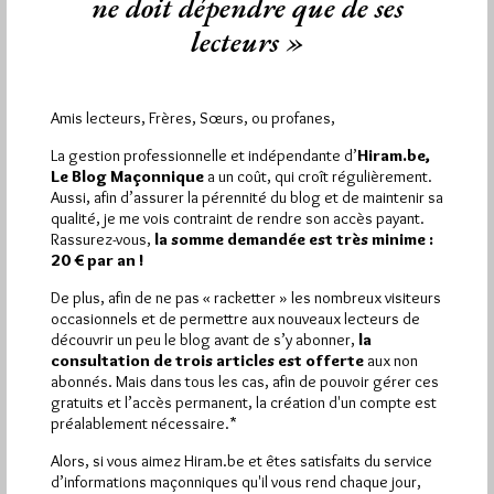
ne doit dépendre que de ses
C'est sur le très aristocratique site "Histoires Royales" que l'on
lecteurs »
a pu lire fin juillet et sous la signature de…
Dans
Dans la presse
21 commentaires
Amis lecteurs, Frères, Sœurs, ou profanes,
La gestion professionnelle et indépendante d’
Hiram.be,
Le Blog Maçonnique
a un coût, qui croît régulièrement.
Aussi, afin d’assurer la pérennité du blog et de maintenir sa
qualité, je me vois contraint de rendre son accès payant.
Rassurez-vous,
la somme demandée est très minime :
20 € par an !
De plus, afin de ne pas « racketter » les nombreux visiteurs
occasionnels et de permettre aux nouveaux lecteurs de
découvrir un peu le blog avant de s’y abonner,
la
consultation de trois articles est offerte
aux non
abonnés. Mais dans tous les cas, afin de pouvoir gérer ces
gratuits et l’accès permanent, la création d'un compte est
préalablement nécessaire.*
Alors, si vous aimez Hiram.be et êtes satisfaits du service
d’informations maçonniques qu'il vous rend chaque jour,