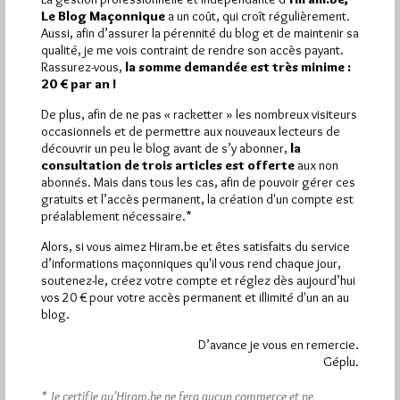
Le Blog Maçonnique
a un coût, qui croît régulièrement.
Aussi, afin d’assurer la pérennité du blog et de maintenir sa
qualité, je me vois contraint de rendre son accès payant.
Rassurez-vous,
la somme demandée est très minime :
20 € par an !
De plus, afin de ne pas « racketter » les nombreux visiteurs
occasionnels et de permettre aux nouveaux lecteurs de
découvrir un peu le blog avant de s’y abonner,
la
Genèse du Rite Moderne Belge
consultation de trois articles est offerte
aux non
abonnés. Mais dans tous les cas, afin de pouvoir gérer ces
Par Géplu
gratuits et l’accès permanent, la création d'un compte est
préalablement nécessaire.*
Mercredi 24/09/14
Lu 5403 fois
Alors, si vous aimez Hiram.be et êtes satisfaits du service
Le Cercle des Ritualistes de la Grande Loge de Belgique
d’informations maçonniques qu'il vous rend chaque jour,
organise des conférences sur la Genèse du Rite Moderne
soutenez-le, créez votre compte et réglez dès aujourd’hui
Belge…
vos 20 € pour votre accès permanent et illimité d'un an au
blog.
Dans
Obédiences
5 commentaires
D’avance je vous en remercie.
Géplu.
* Je certifie qu’Hiram.be ne fera aucun commerce et ne