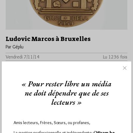
Ludovic Marcos à Bruxelles
Par Géplu
Vendredi 7/11/14
Lu 1236 fois
C'est à l'invitation du Cercle Ritualiste de la Grande Loge de
Belgique dans le cadre de son cycle de conférences…
« Pour rester libre un média
Dans
Manifestations
4 commentaires
ne doit dépendre que de ses
lecteurs »
Amis lecteurs, Frères, Sœurs, ou profanes,
La gestion professionnelle et indépendante d’
Hiram.be,