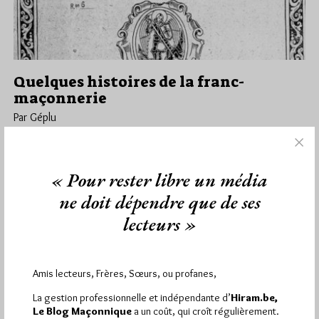
Quelques histoires de la franc-
maçonnerie
Par Géplu
Vendredi 21/04/23
Lu 618 fois
Un site intéressant, clio-texte, trouvé un peu par hasard, qui se
« Pour rester libre un média
présente comme "un catalogue de textes utiles à
l'enseignement…
ne doit dépendre que de ses
lecteurs »
Dans
Anti-maçonnerie
,
Divers
0 commentaire
Amis lecteurs, Frères, Sœurs, ou profanes,
La gestion professionnelle et indépendante d’
Hiram.be,
1 698 visites
Hier samedi 8 août 2026, Hiram.be a reçu
Le Blog Maçonnique
a un coût, qui croît régulièrement.
2 926 pages
et
ont été lues (Source : Pirsch.io)