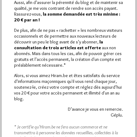
Aussi, afin d’assurer la pérennité du blog et de maintenir sa
qualité, je me vois contraint de rendre son accès payant.
Plus d’informations
Rassurez-vous,
la somme demandée est très minime :
20 € par an !
Quels sont les articles les plus lus du blog ?
De plus, afin de ne pas « racketter » les nombreux visiteurs
occasionnels et de permettre aux nouveaux lecteurs de
découvrir un peu le blog avant de s’y abonner,
la
consultation de trois articles est offerte
aux non
abonnés. Mais dans tous les cas, afin de pouvoir gérer ces
gratuits et l’accès permanent, la création d'un compte est
préalablement nécessaire.*
Abonnement aux Newsletters - RSS
Alors, si vous aimez Hiram.be et êtes satisfaits du service
d’informations maçonniques qu'il vous rend chaque jour,
soutenez-le, créez votre compte et réglez dès aujourd’hui
vos 20 € pour votre accès permanent et illimité d'un an au
blog.
D’avance je vous en remercie.
Géplu.
* Je certifie qu’Hiram.be ne fera aucun commerce et ne
transmettra à personne les données recueillies, collectées à la