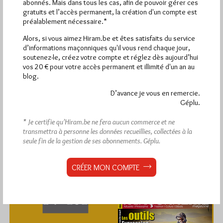
abonnés. Mais dans tous les cas, afin de pouvoir gérer ces
gratuits et l’accès permanent, la création d'un compte est
préalablement nécessaire.*
Alors, si vous aimez Hiram.be et êtes satisfaits du service
1 672 visites
Hier jeudi 6 août 2026, Hiram.be a reçu
et
d’informations maçonniques qu'il vous rend chaque jour,
2 608 pages
ont été lues (Source : Pirsch.io)
soutenez-le, créez votre compte et réglez dès aujourd’hui
vos 20 € pour votre accès permanent et illimité d'un an au
Plus d’informations
blog.
D’avance je vous en remercie.
Quels sont les articles les plus lus du blog ?
Géplu.
* Je certifie qu’Hiram.be ne fera aucun commerce et ne
transmettra à personne les données recueillies, collectées à la
seule fin de la gestion de ses abonnements.
Géplu.
CRÉER MON COMPTE
Abonnement aux Newsletters - RSS