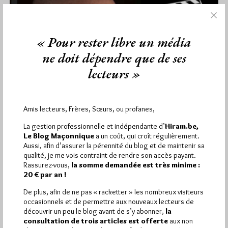
« Pour rester libre un média
ne doit dépendre que de ses
lecteurs »
Amis lecteurs, Frères, Sœurs, ou profanes,
La Gnose, de Jean-Marc Vivenza
La gestion professionnelle et indépendante d’
Hiram.be,
Le Blog Maçonnique
a un coût, qui croît régulièrement.
Par jissey
Aussi, afin d’assurer la pérennité du blog et de maintenir sa
qualité, je me vois contraint de rendre son accès payant.
Samedi 25/10/25
Lu 906 fois
Rassurez-vous,
la somme demandée est très minime :
La Gnose, selon Jean-Marc Vivenza, ne se réduit pas à un
20 € par an !
courant religieux marginal ni à une simple curiosité ésotérique.
De plus, afin de ne pas « racketter » les nombreux visiteurs
…
occasionnels et de permettre aux nouveaux lecteurs de
découvrir un peu le blog avant de s’y abonner,
la
Dans
Edition
9 commentaires
consultation de trois articles est offerte
aux non