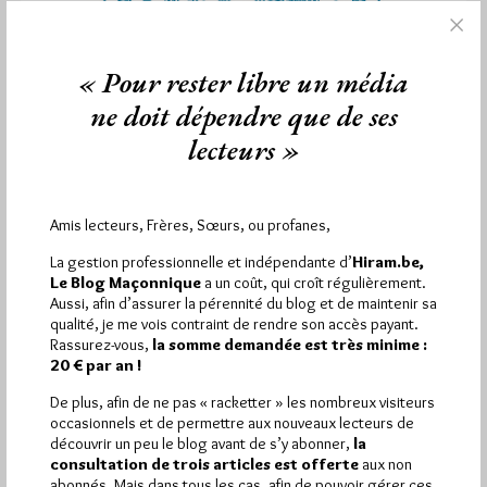
« Pour rester libre un média
ne doit dépendre que de ses
lecteurs »
Engagement et valeurs pour les
femmes du XXIème siècle
Amis lecteurs, Frères, Sœurs, ou profanes,
Par Géplu
La gestion professionnelle et indépendante d’
Hiram.be,
Le Blog Maçonnique
a un coût, qui croît régulièrement.
Vendredi 6/03/15
Lu 480 fois
Aussi, afin d’assurer la pérennité du blog et de maintenir sa
qualité, je me vois contraint de rendre son accès payant.
C'est ce vendredi 6 mars à 19h à Cherbourg, petite salle du
Rassurez-vous,
la somme demandée est très minime :
complexe Marcel Lechanoine Valognes que Marie Françoise
20 € par an !
Blanchet,…
De plus, afin de ne pas « racketter » les nombreux visiteurs
occasionnels et de permettre aux nouveaux lecteurs de
Dans
Manifestations
0 commentaire
découvrir un peu le blog avant de s’y abonner,
la
consultation de trois articles est offerte
aux non
abonnés. Mais dans tous les cas, afin de pouvoir gérer ces