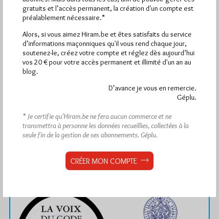
gratuits et l’accès permanent, la création d'un compte est
préalablement nécessaire.*
1 864
Hier vendredi 7 août 2026, Hiram.be a reçu
Alors, si vous aimez Hiram.be et êtes satisfaits du service
visites
3 133 pages
et
ont été lues (Source :
d’informations maçonniques qu'il vous rend chaque jour,
Pirsch.io)
soutenez-le, créez votre compte et réglez dès aujourd’hui
Plus d’informations
vos 20 € pour votre accès permanent et illimité d'un an au
blog.
Quels sont les articles les plus lus du blog ?
D’avance je vous en remercie.
Géplu.
* Je certifie qu’Hiram.be ne fera aucun commerce et ne
transmettra à personne les données recueillies, collectées à la
seule fin de la gestion de ses abonnements.
Géplu.
Abonnement aux Newsletters - RSS
CRÉER MON COMPTE