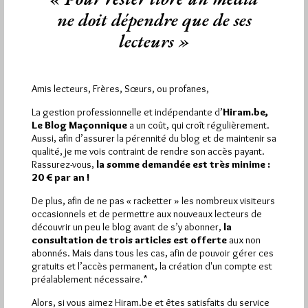
1717, la…
ne doit dépendre que de ses
lecteurs »
Dans
Divers
8 commentaires
Amis lecteurs, Frères, Sœurs, ou profanes,
La gestion professionnelle et indépendante d’
Hiram.be,
Le Blog Maçonnique
a un coût, qui croît régulièrement.
Aussi, afin d’assurer la pérennité du blog et de maintenir sa
qualité, je me vois contraint de rendre son accès payant.
Rassurez-vous,
la somme demandée est très minime :
20 € par an !
De plus, afin de ne pas « racketter » les nombreux visiteurs
occasionnels et de permettre aux nouveaux lecteurs de
découvrir un peu le blog avant de s’y abonner,
la
consultation de trois articles est offerte
aux non
abonnés. Mais dans tous les cas, afin de pouvoir gérer ces
gratuits et l’accès permanent, la création d'un compte est
préalablement nécessaire.*
Aux origines de la franc-maçonnerie
Alors, si vous aimez Hiram.be et êtes satisfaits du service