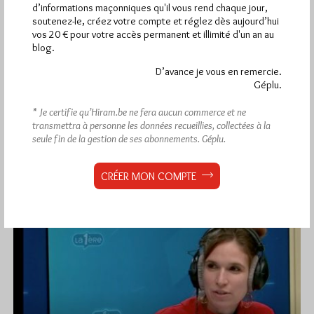
sur la RTBF 2/2
d’informations maçonniques qu'il vous rend chaque jour,
soutenez-le, créez votre compte et réglez dès aujourd’hui
Par Géplu
vos 20 € pour votre accès permanent et illimité d'un an au
blog.
Vendredi 11/09/20
Lu 3664 fois
D’avance je vous en remercie.
Voici le deuxième volet de l'émission de la RTBF Un jour dans
Géplu.
l’histoire, présentée sur la chaine "La Première" de la…
* Je certifie qu’Hiram.be ne fera aucun commerce et ne
Dans
Divers
0 commentaire
transmettra à personne les données recueillies, collectées à la
seule fin de la gestion de ses abonnements.
Géplu.
CRÉER MON COMPTE