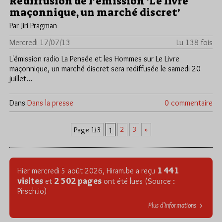
Rediffusion de l’émission ‘Le livre
maçonnique, un marché discret’
Par Jiri Pragman
Mercredi 17/07/13
Lu 138 fois
L'émission radio La Pensée et les Hommes sur Le Livre
maçonnique, un marché discret sera rediffusée le samedi 20
juillet…
Dans
Dans la presse
0 commentaire
2
3
»
Page 1/3
1
1 441
Hier mercredi 5 août 2026, Hiram.be a reçu
visites
2 502 pages
et
ont été lues (Source :
Pirsch.io)
Plus d’informations