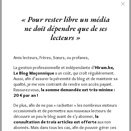
Raphaël Imbert, artiste chercheur et improvisateur de talent, a
pris ses fonctions de Directeur du Conservatoire à
Rayonnement Régional de Marseille dès le début du mois de
« Pour rester libre un média
septembre.
ne doit dépendre que de ses
2
lecteurs »
BRIAND
7 DÉCEMBRE 2019 À 13H07 /
RÉPONDRE
Amis lecteurs, Frères, Sœurs, ou profanes,
J’ai essayé de le lire… pas réussi à aller jusqu’au bout.
La gestion professionnelle et indépendante d’
Hiram.be,
3
Le Blog Maçonnique
a un coût, qui croît régulièrement.
Aussi, afin d’assurer la pérennité du blog et de maintenir sa
LAZARE-LAG
qualité, je me vois contraint de rendre son accès payant.
7 DÉCEMBRE 2019 À 22H56 /
RÉPONDRE
Rassurez-vous,
la somme demandée est très minime :
20 € par an !
Et que doit-on comprendre par là?
Qu’il y a un problème qui tient à l’auteur?
De plus, afin de ne pas « racketter » les nombreux visiteurs
Ou qu’il y a un problème qui tient au lecteur?
occasionnels et de permettre aux nouveaux lecteurs de
Sans plus de précision, c’est la voie ouverte à toutes les
découvrir un peu le blog avant de s’y abonner,
la
interprétations. Non?
consultation de trois articles est offerte
aux non
abonnés. Mais dans tous les cas, afin de pouvoir gérer ces