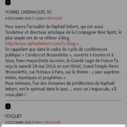
5
YONNEL GHERNAOUTI, YG
8 DÉCEMBRE 2019 À 11H24 /
RÉPONDRE
Pour suivre l’actualité de Raphaël Imbert, qui est aussi
fondateur et directeur artistique de la Compagnie Nine Spirit, le
plus simple est de se référer à blog
http://www.raphaelimbert.com/?+-blog-+
En rappelant que dans le cadre du cycle de conférences
publique « Condorcet Brossolette », ouverte à toutes et à
tous, franc-maçon(ne)s ou non», la Grande Loge de France l’a
reçu le samedi 28 mai 2016 en son Hôtel, Grand Temple Pierre
Brossolette, rue Puteaux à Paris, sur le thème : « Jazz suprême.
Initiés, mystiques et prophètes ».
Pour mémoire, l’un des domaines de prédilection de Raphaël
Imbert, est le spirituel dans le Jazz…. avec un J majuscule, s’il
vous plaît !
4
FESQUET
8 DÉCEMBRE 2019 À 9H11 /
RÉPONDRE