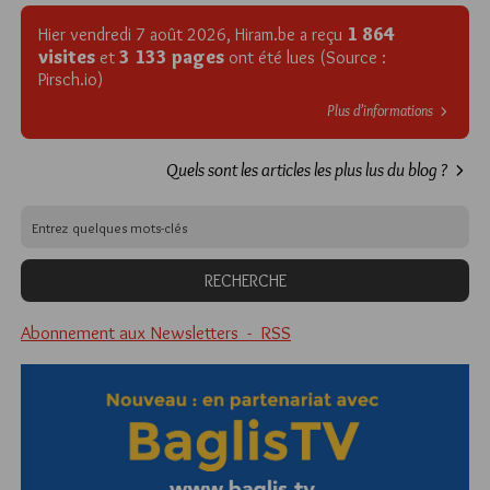
1 864
Hier vendredi 7 août 2026, Hiram.be a reçu
visites
3 133 pages
et
ont été lues (Source :
Pirsch.io)
Plus d’informations
Quels sont les articles les plus lus du blog ?
Abonnement aux Newsletters - RSS