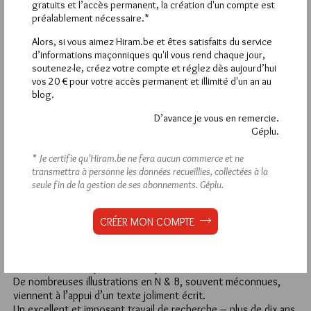
1
gratuits et l’accès permanent, la création d'un compte est
préalablement nécessaire.*
YONNEL GHERNAOUTI, YG
7 DÉCEMBRE 2019 À 5H52 /
RÉPONDRE
Alors, si vous aimez Hiram.be et êtes satisfaits du service
d’informations maçonniques qu'il vous rend chaque jour,
Raphaël Imbet signe là LE livre référence sur le jazz et les
soutenez-le, créez votre compte et réglez dès aujourd’hui
Francs-Maçons.
vos 20 € pour votre accès permanent et illimité d'un an au
Cet ouvrage, au format poche, riche de 512 pages est
blog.
préfacé, tout spécialement pour cette réédition de 2018, par
Patrick Chamoiseau, écrivain, théoricien de la créolité, prix
D’avance je vous en remercie.
Goncourt 1992 pour son roman Texaco.
Géplu.
L’édition originale, datant de 2014, était publiée dans la
collection « Philosophie imaginaire » toujours chez
* Je certifie qu’Hiram.be ne fera aucun commerce et ne
L’éclat/poche.
transmettra à personne les données recueillies, collectées à la
Gardons à l’esprit que le sous-titre est « Initiés, mystiques et
seule fin de la gestion de ses abonnements.
Géplu.
prophètes ».
Raphaël Imbert, saxophoniste de talent, chef d’orchestre,
CRÉER MON COMPTE
compositeur, et professeur de musique, nous fait vivre, j’allais
dire vibrer, en nous emmenant dans le monde, surtout
américain, des « Jazzmen, Noirs et francs-maçons » – titre de
son deuxième chapitre. Un indispensable index achève le livre.
De nombreuses illustrations en N & B, souvent méconnues,
viennent à l’appui d’un texte joliment écrit.
Un excellent et imposant travail de recherche – plus de dix ans