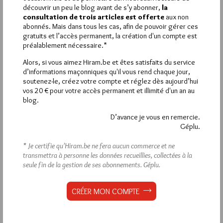
découvrir un peu le blog avant de s’y abonner,
la
1
consultation de trois articles est offerte
aux non
abonnés. Mais dans tous les cas, afin de pouvoir gérer ces
CHICON
gratuits et l’accès permanent, la création d'un compte est
16 JUIN 2016 À 16H33 /
RÉPONDRE
préalablement nécessaire.*
Les apports évoqués sont multiples fin du XVIIIeme siècle.
Alors, si vous aimez Hiram.be et êtes satisfaits du service
C’est une période où la franc-maçonnerie française s’est
d’informations maçonniques qu'il vous rend chaque jour,
façonnée indépendamment de l’Angleterre, de l’Écosse et des
soutenez-le, créez votre compte et réglez dès aujourd’hui
pays germaniques. La province de Provence à ete active et
vos 20 € pour votre accès permanent et illimité d'un an au
laisse sa signature sur des rituels encore pratiqués.
blog.
D’avance je vous en remercie.
Géplu.
La rédaction de commentaires est
* Je certifie qu’Hiram.be ne fera aucun commerce et ne
transmettra à personne les données recueillies, collectées à la
réservée aux abonnés.
seule fin de la gestion de ses abonnements.
Géplu.
Si vous souhaitez rédiger des
CRÉER MON COMPTE
commentaires, vous devez :
VOUS INSCRIRE