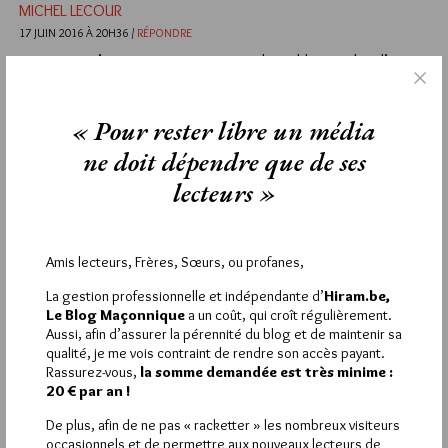
MICHEL LECOUR
17 JUIN 2016 À 20H36 /
RÉPONDRE
On voit ici s’esquisser ce que seront les tables-rondes d’ICOM
2017 : des sujets pointus pour des conférenciers de grande
qualité, qui ont des choses à dire et des arguments à avancer
sur des aspects précis, et, surtout, la possibilité de discuter
« Pour rester libre un média
avec eux et avec les autres participants, de questionner, de
ne doit dépendre que de ses
contredire, d’évoquer les lumières et les zones d’ombre des
sources et des hypothèses.
lecteurs »
Et ICOM 2017 publiera les Actes en version audio et en
version papier.
Amis lecteurs, Frères, Sœurs, ou profanes,
2
La gestion professionnelle et indépendante d’
Hiram.be,
FRANÇOIS MASSON
Le Blog Maçonnique
a un coût, qui croît régulièrement.
17 JUIN 2016 À 18H57 /
RÉPONDRE
Aussi, afin d’assurer la pérennité du blog et de maintenir sa
« le Régulateur du Maçon, recueil des degrés symboliques,
qualité, je me vois contraint de rendre son accès payant.
publiés par le Grand Orient en 1801 »
Rassurez-vous,
la somme demandée est très minime :
Il me semblait que cette publication n’avait pas été autorisée
20 € par an !
par le GO ?
De plus, afin de ne pas « racketter » les nombreux visiteurs
Du moins c’est ce que j’ai toujours entendu dire ou lu.
occasionnels et de permettre aux nouveaux lecteurs de