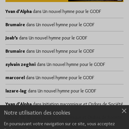
Yvan d'Alpha
dans
Un nouvel hymne pour le GODF
Brumaire
dans
Un nouvel hymne pour le GODF
Joab’s
dans
Un nouvel hymne pour le GODF
Brumaire
dans
Un nouvel hymne pour le GODF
sylvain zeghni
dans
Un nouvel hymne pour le GODF
marcorel
dans
Un nouvel hymne pour le GODF
lazare-lag
dans
Un nouvel hymne pour le GODF
Yvan d'Alpha
dans
Initiation maçonnique et Ordres de Société
Notre utilisation des cookies
DÉSAP RÊ 🤣
dans
Initiation maçonnique et Ordres de Société
En poursuivant votre navigation sur ce site, vous acceptez