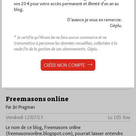
vos 20 € pour votre accès permanent et illimité d'un an au
blog.
Dans
Anti-maçonnerie
1 commentaire
D’avance je vous en remercie.
Géplu.
Affaire Zimmerman et complotisme
Par Jiri Pragman
* Je certifie qu’Hiram.be ne fera aucun commerce et ne
transmettra à personne les données recueillies, collectées à la
Lundi 15/07/13
Lu 133 fois
seule fin de la gestion de ses abonnements.
Géplu.
Tous les drames laissent suspecter une influence
"maçonnique". Après le crash de l'avion de San Franciso, le
CRÉER MON COMPTE
déraillement du Lac-Megantic,…
Dans
Anti-maçonnerie
1 commentaire
Freemasons online
Par Jiri Pragman
Vendredi 12/07/13
Lu 105 fois
Le nom de ce blog, Freemasons online
(freemasonsonline.blogspot.com), pourrait laisser entendre