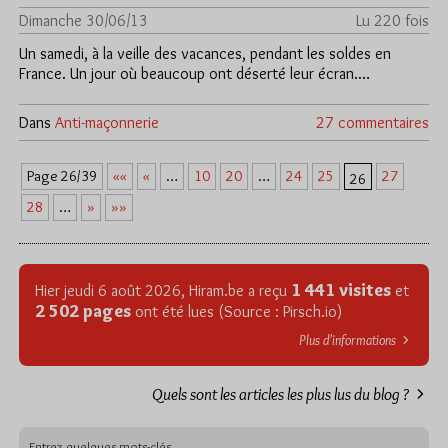
Dimanche 30/06/13
Lu 220 fois
Un samedi, à la veille des vacances, pendant les soldes en
France. Un jour où beaucoup ont déserté leur écran.…
Dans
Anti-maçonnerie
27 commentaires
««
«
10
20
24
25
27
Page 26/39
…
…
26
28
»
»»
…
1 441 visites
Hier jeudi 6 août 2026, Hiram.be a reçu
et
2 502 pages
ont été lues (Source : Pirsch.io)
Plus d’informations
Quels sont les articles les plus lus du blog ?