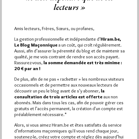
lecteurs »
Amis lecteurs, Frères, Sœurs, ou profanes,
La gestion professionnelle et indépendante d’
Hiram.be,
Le Blog Maçonnique
a un coût, qui croît régulièrement.
Aussi, afin d’assurer la pérennité du blog et de maintenir sa
qualité, je me vois contraint de rendre son accès payant.
Rassurez-vous,
la somme demandée est très minime :
20 € par an !
De plus, afin de ne pas « racketter » les nombreux visiteurs
occasionnels et de permettre aux nouveaux lecteurs de
découvrir un peu le blog avant de s’y abonner,
la
Commémoration de la mort d’Henry
consultation de trois articles est offerte
aux non
Coston
abonnés. Mais dans tous les cas, afin de pouvoir gérer ces
gratuits et l’accès permanent, la création d'un compte est
Par Jiri Pragman
préalablement nécessaire.*
Vendredi 26/07/13
Lu 510 fois
Alors, si vous aimez Hiram.be et êtes satisfaits du service
d’informations maçonniques qu'il vous rend chaque jour,
La Flamme entretient le souvenir d'Henry Coston. Le site a
soutenez-le, créez votre compte et réglez dès aujourd’hui
posté ce 25 juillet 2013 un article pour commémorer la…