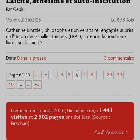
Laïcité, athéisme et auto-institution
Par Géplu
Vendredi 3/01/25
Lu 873 fois
Catherine Kintzler, philosophe et universitaire, engagée auprès
de l’Union des Familles Laïques (UFAL), auteure de nombreux
livres sur la laïcité…
Dans
Dans la presse
0 commentaire
««
«
4
5
7
8
20
30
Page 6/145
…
…
6
40
»
»»
…
1 441
Hier mercredi 5 août 2026, Hiram.be a reçu
visites
2 502 pages
et
ont été lues (Source :
Pirsch.io)
Plus d’informations