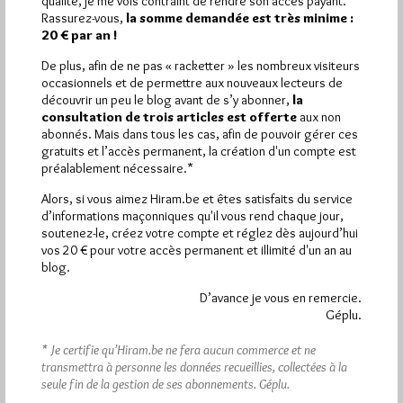
qualité, je me vois contraint de rendre son accès payant.
l’Opéra de Nice par Cédric Klapisch. Entre modernité et poésie,
Rassurez-vous,
la somme demandée est très minime :
il…
20 € par an !
De plus, afin de ne pas « racketter » les nombreux visiteurs
Dans
Dans la presse
0 commentaire
occasionnels et de permettre aux nouveaux lecteurs de
découvrir un peu le blog avant de s’y abonner,
la
consultation de trois articles est offerte
aux non
abonnés. Mais dans tous les cas, afin de pouvoir gérer ces
gratuits et l’accès permanent, la création d'un compte est
préalablement nécessaire.*
Alors, si vous aimez Hiram.be et êtes satisfaits du service
d’informations maçonniques qu'il vous rend chaque jour,
soutenez-le, créez votre compte et réglez dès aujourd’hui
vos 20 € pour votre accès permanent et illimité d'un an au
blog.
D’avance je vous en remercie.
Géplu.
* Je certifie qu’Hiram.be ne fera aucun commerce et ne
transmettra à personne les données recueillies, collectées à la
seule fin de la gestion de ses abonnements.
Géplu.