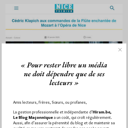
« Pour rester libre un média
ne doit dépendre que de ses
lecteurs »
La Flute Enchantée à Nice
Amis lecteurs, Frères, Sœurs, ou profanes,
Par Géplu
La gestion professionnelle et indépendante d’
Hiram.be,
Lundi 27/01/25
Lu 511 fois
Le Blog Maçonnique
a un coût, qui croît régulièrement.
Aussi, afin d’assurer la pérennité du blog et de maintenir sa
"Encore" une Flûte enchantée, cette fois mise en scène à