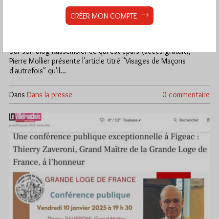
Visages de Maçons d’autrefois
CRÉER MON COMPTE
Par Géplu
Samedi 18/01/25
Lu 829 fois
Sur son blog Rassembler ce qui est épars (accès gratuit),
Pierre Mollier présente l'article titré "Visages de Maçons
d'autrefois" qu'il…
Dans
Dans la presse
0 commentaire