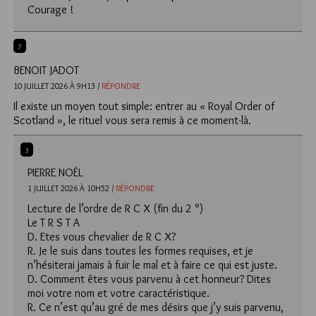
Courage !
7
BENOIT JADOT
10 JUILLET 2026 À 9H13 /
RÉPONDRE
Il existe un moyen tout simple: entrer au « Royal Order of
Scotland », le rituel vous sera remis à ce moment-là.
3
PIERRE NOËL
1 JUILLET 2026 À 10H52 /
RÉPONDRE
Lecture de l’ordre de R C X (fin du 2 °)
Le T R S T A
D. Etes vous chevalier de R C X?
R. Je le suis dans toutes les formes requises, et je
n’hésiterai jamais à fuir le mal et à faire ce qui est juste.
D. Comment êtes vous parvenu à cet honneur? Dites
moi votre nom et votre caractéristique.
R. Ce n’est qu’au gré de mes désirs que j’y suis parvenu,