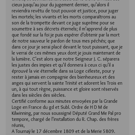
cieux jusqu’au jour du jugement dernier, qu’alors il
reviendra revêtu de tout pouvoir et justice, pour juger
les mortels; les vivants et les morts comparaîtrons au
son de la trompette devant ce juge suprême pour se
soumettre à ses décrets éternels; il m’apprend de plus
que fondé sur la foi je puis espérer d’obtenir par la mort
de notre sauveur le pardon de tous mes péchés; que
dans ce jour je serai placé devant le tout puissant, que je
le verrai de ces mêmes yeux dont je jouis maintenant de
la lumière. C’est alors que notre Seigneur J. C. séparera
les justes des impies et qu’il donnera à ceux ci qu’il a
éprouvé la vie éternelle dans sa Loge céleste, pour y
rester à jamais en compagnie des bienheureux et des
anges qui servent la sainte Trinité et adorent les Trois en
un, à qui tout règne, puissance et gloire sont réservés
dans les siècles des siècles.
Certifié conforme aux minutes envoyées par la Grande
Loge en France du gd et Subl. Ordre de H D M de
Kilwinning, par nous soussigné Député Grand Me Pal pro
tempore, chargé de l’installation du R. Chap. des frères
réunis,
A Tournaÿ le 17 décembre 1809 et de la Merie 5809.