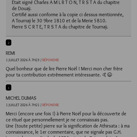
Etait signé Charles A M L R T O N, T R S T A du chapitre
de Douaÿ.
Certifié aussi conforme à la copie ci dessus mentionnée,
A Tournaÿ le 30 9bre 1810 et de la Merie 5810.
Pierre S C R T E, T R S T A du chapitre de Tournaÿ.
2
REMI
1 JUILLET 2026 À 7H23 /
RÉPONDRE
Quel bonheur que de lire Pierre Noël ! Merci mon cher frère
pour ta contribution extrêmement intéressante. 🤙😉
1
MICHEL DUMAS
1 JUILLET 2026 À 7H21 /
RÉPONDRE
Merci (encore une fois !) à Pierre Noël pour la découverte de
ce rituel que personnellement je ne connaissais pas.
Une (toute petite) pierre sur la signification de Athirsata : à ma
connaissance, le 1er commentaire, que ne signale pas G.H.