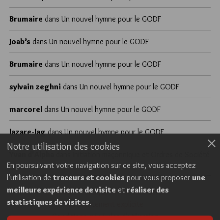
Brumaire
dans
Un nouvel hymne pour le GODF
Joab’s
dans
Un nouvel hymne pour le GODF
Brumaire
dans
Un nouvel hymne pour le GODF
sylvain zeghni
dans
Un nouvel hymne pour le GODF
marcorel
dans
Un nouvel hymne pour le GODF
lazare-lag
dans
Un nouvel hymne pour le GODF
Notre utilisation des cookies
Yvan d'Alpha
dans
Initiation maçonnique et Ordres de Société
En poursuivant votre navigation sur ce site, vous acceptez
l’utilisation de
traceurs et cookies
pour vous proposer
une
meilleure expérience de visite
et
réaliser des
Cookies
Politique de confidentialité
statistiques de visites
.
Consentement explicite
Conditions générales d’utilisation