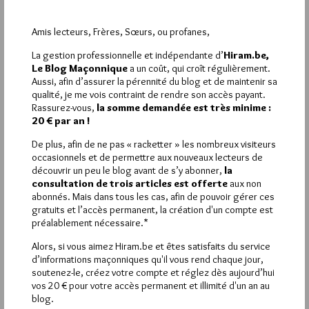
réception de chevalier de R C X?
R. J’étais à genoux, prosterné, tenant l’épée de ma main
Amis lecteurs, Frères, Sœurs, ou profanes,
droite, et la truelle de la gauche, entouré de tous les
chevaliers debout. Dans cette attitude, on a fait voltiger
La gestion professionnelle et indépendante d’
Hiram.be,
trois fois l’étendard au dessus de ma tête, on m’a donné
Le Blog Maçonnique
a un coût, qui croît régulièrement.
trois coups de l’épée de l’ordre sur le dos. M’étant
Aussi, afin d’assurer la pérennité du blog et de maintenir sa
ensuite relevé, on m’a donné un signe et un
qualité, je me vois contraint de rendre son accès payant.
attouchement, dont la forme de l’un et l’autre est une
Rassurez-vous,
la somme demandée est très minime :
croix parfaite, et enfin une Parole.
20 € par an !
D. Répétez moi ce qu’à prononcé le T R S T A pendant
De plus, afin de ne pas « racketter » les nombreux visiteurs
que vous étiez à genoux tenant l’épée de la main droite
occasionnels et de permettre aux nouveaux lecteurs de
et que l’étendard voltigeait sur votre tête?
découvrir un peu le blog avant de s’y abonner,
la
R. Lorsque du temps de Néhémie, Sambalat, fondant tout
consultation de trois articles est offerte
aux non
à coup sur Jérusalem, vint y jeter l’alarme, les juifs aussi
abonnés. Mais dans tous les cas, afin de pouvoir gérer ces
braves guerriers qu’ouvriers habiles, tenant l’épée d’une
gratuits et l’accès permanent, la création d'un compte est
main et la truelle de l’autre, ne tardèrent pas à repousser
préalablement nécessaire.*
l’ennemi et à réparer leurs murs. Dignes chevaliers, que
cet exemple vous anime. De même que les juifs qui en
Alors, si vous aimez Hiram.be et êtes satisfaits du service
vrais champions ne se laissèrent pas abattre par la ruine
d’informations maçonniques qu'il vous rend chaque jour,
de leurs murs, soyons toujours prêts à employer nos
soutenez-le, créez votre compte et réglez dès aujourd’hui
forces et nos talents pour la défense et le bien de la
vos 20 € pour votre accès permanent et illimité d'un an au
patrie.
blog.