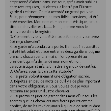
emprisonné d’abord dans une tour, après avoir subi les
épreuves requises, j’ai obtenu la liberté par l’illustre
garde du cabinet. On m’a accordé un grand pouvoir.
Enfin, pour récompense de mes fidèles services, j’ai été
créé chevalier. Mon nom et mon caractéristique joint au
titre de chevalier est N…… N……, comme vous le
trouverez dans le registre.
D. Comment avez vous été introduit lorsque vous avez
été reçu chevalier?
R. Le garde m’a conduit à la porte. Il a frappé et aussitôt
j’ai été introduit et placé entre les deux gardiens qui, me
prenant chacun par une main, m’ont présenté au
président qui m’a demandé mon nom et mon
caractéristique et m’a fait mettre à genoux devant lui.
D. Qu’avez vous fait en cette attitude?
R. J’ai prêté volontairement une obligation sacrée.
D. Répétez en peu de mots ce qu’il y a de plus important
dans votre obligation, si vous voulez que je vous
reconnaisse pour un illustre chevalier.
R. J’ai promis et jurer de garder dans mon cur tous les
secrets que les chevaliers mes frères pourraient me
confier, de ne les révéler jamais à qui que ce soit, ni dans
aucun temps à moins que ce ne soit à un chevalier R C X