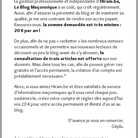
La gestion professionnelle et indépendante d’
Hiram.be,
vers le martinisme, courant philosophique, initiatique et
Le Blog Maçonnique
a un coût, qui croît régulièrement.
ésotérique judéo-chrétien. Passionné de sophrologie et de
Aussi, afin d’assurer la pérennité du blog et de maintenir sa
méditation…. Un sage et un cherchant de sagesse et d’absolu
qualité, je me vois contraint de rendre son accès payant.
! Heureusement qu’on lui rend hommage… J’apprends sa
Rassurez-vous,
la somme demandée est très minime :
disparition : une affectueuse pensée pour Monique.
20 € par an !
De plus, afin de ne pas « racketter » les nombreux visiteurs
3
occasionnels et de permettre aux nouveaux lecteurs de
GÉPLU
Administrateur
découvrir un peu le blog avant de s’y abonner,
la
consultation de trois articles est offerte
aux non
3 DÉCEMBRE 2022 À 11H51 /
RÉPONDRE
abonnés. Mais dans tous les cas, afin de pouvoir gérer ces
Selon des sources d’informations locales que je pense
gratuits et l’accès permanent, la création d'un compte est
crédibles, aucune obédience reconnue n’a jamais utilisé
préalablement nécessaire.*
ce « temple », bâti en sous-sol de sa maison en travaux
permanents par un médecin qui fut membre de la GLDF
Alors, si vous aimez Hiram.be et êtes satisfaits du service
avant de s’en éloigner pour partir vers des horizons
d’informations maçonniques qu'il vous rend chaque jour,
mystiques plus « personnels »…
soutenez-le, créez votre compte et réglez dès aujourd’hui
vos 20 € pour votre accès permanent et illimité d'un an au
blog.
1
D’avance je vous en remercie.
FLINT
Géplu.
3 DÉCEMBRE 2022 À 9H27 /
RÉPONDRE