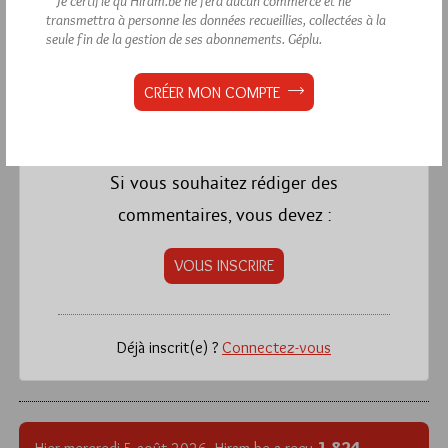
* Je certifie qu’Hiram.be ne fera aucun commerce et ne
Vivement la suite…….
transmettra à personne les données recueillies, collectées à la
seule fin de la gestion de ses abonnements.
Géplu.
CRÉER MON COMPTE
La rédaction de commentaires est
réservée aux abonnés.
Si vous souhaitez rédiger des
commentaires, vous devez :
VOUS INSCRIRE
Déjà inscrit(e) ?
Connectez-vous
1 824