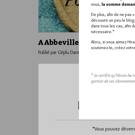
vous,
la somme demand
De plus, afin de ne pas 
découvrir un peu le blog
dans tous les cas, afin 
nécessaire.*
A Abbeville une statue en 
Alors, si vous aimez Hir
soutenez-le, créez votre
Publié par Géplu
Dans
Divers
* Je certifie qu’Hiram.be 
gestion de ses abonnemen
Ce contenu 
Pour accéder à cet
VOUS ABONNER (20€ / AN)
*
Vous pouvez déverrou