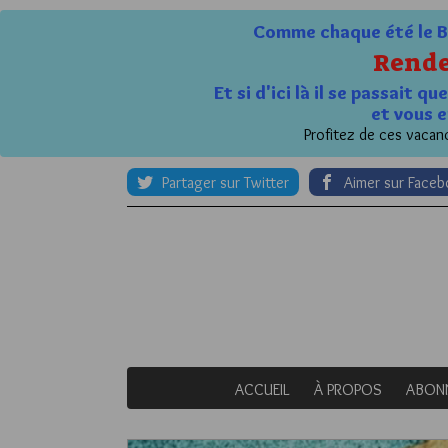
Comme chaque été le Bl
Rende
Et si d'ici là il se passait 
et vous e
Profitez de ces vacanc
Partager sur Twitter
Aimer sur Face
ACCUEIL
À PROPOS
ABON