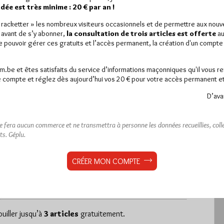
ée est très minime : 20 € par an !
« racketter » les nombreux visiteurs occasionnels et de permettre aux nou
 avant de s’y abonner,
la consultation de trois articles est offerte
au
de pouvoir gérer ces gratuits et l’accès permanent, la création d'un compt
mémoire au Chevalier de la Barre
am.be et êtes satisfaits du service d’informations maçonniques qu'il vous r
 compte et réglez dès aujourd’hui vos 20 € pour votre accès permanent et i
D’ava
ne fera aucun commerce et ne transmettra à personne les données recueillies, collec
ts.
Géplu.
est réservé aux abonnés.
 article, vous pouvez choisir de :
CRÉER MON COMPTE
ou
LE DÉVERROUILLER
GRATUITEMENT*
iller jusqu’à
3 articles
gratuitement.