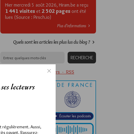
Hier mercredi 5 août 2026, Hiram.be a reçu
1 441 visites
2 502 pages
et
ont été
lues (Source : Pirsch.io)
Plus d’informations
Quels sont les articles les plus lus du blog ?
Abonnement aux Newsletters - RSS
ses lecteurs
ît régulièrement. Aussi,
ccès payant. Rassurez-