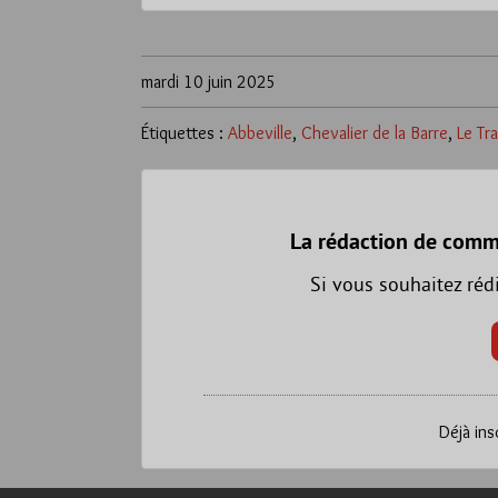
mardi 10 juin 2025
Étiquettes :
Abbeville
,
Chevalier de la Barre
,
Le Tra
La rédaction de comm
Si vous souhaitez réd
Déjà ins