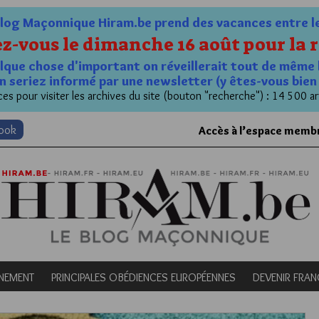
og Maçonnique Hiram.be prend des vacances entre le 1
z-vous le dimanche 16 août pour la r
quelque chose d'important on réveillerait tout de même 
n seriez informé par une newsletter (y êtes-vous bie
es pour visiter les archives du site (bouton "recherche") : 14 500 ar
book
Accès à l’espace memb
NEMENT
PRINCIPALES OBÉDIENCES EUROPÉENNES
DEVENIR FRA