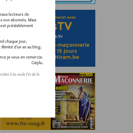
veaux lecteurs de
x non abonnés. Mais
e est préalablement
end chaque jour,
llimité d'un an au blog.
nce je vous en remercie.
Géplu.
tées à la seule fin de la