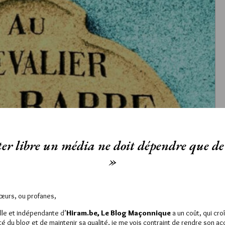
er libre un média ne doit dépendre que de 
»
Sœurs, ou profanes,
lle et indépendante d’
Hiram.be, Le Blog Maçonnique
a un coût, qui cro
ité du blog et de maintenir sa qualité, je me vois contraint de rendre son a