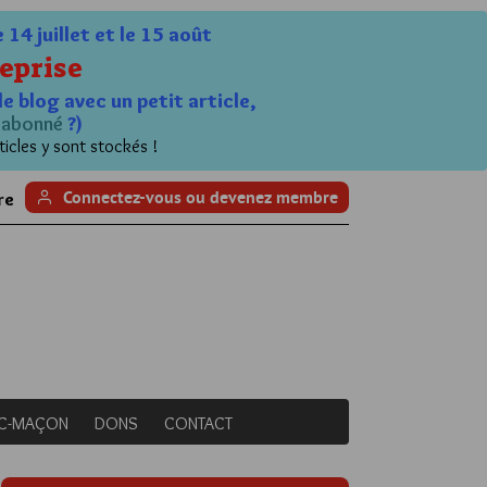
4 juillet et le 15 août
eprise
le blog avec un petit article,
n
abonné
?)
ticles y sont stockés !
Connectez-vous ou devenez membre
re
NC-MAÇON
DONS
CONTACT