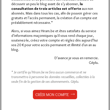
VOUS INSCRIRE
découvrir un peu le blog avant de s’y abonner,
la
consultation de trois articles est offerte
aux non
abonnés. Mais dans tous les cas, afin de pouvoir gérer ces
gratuits et l’accès permanent, la création d'un compte est
Déjà inscrit(e) ?
Connectez-vous
préalablement nécessaire.*
Alors, si vous aimez Hiram.be et êtes satisfaits du service
d’informations maçonniques qu'il vous rend chaque jour,
soutenez-le, créez votre compte et réglez dès aujourd’hui
1 672 visites
vos 20 € pour votre accès permanent et illimité d'un an au
Hier jeudi 6 août 2026, Hiram.be a reçu
et
blog.
2 608 pages
ont été lues (Source : Pirsch.io)
Plus d’informations
D’avance je vous en remercie.
Géplu.
Quels sont les articles les plus lus du blog ?
* Je certifie qu’Hiram.be ne fera aucun commerce et ne
transmettra à personne les données recueillies, collectées à la
seule fin de la gestion de ses abonnements.
Géplu.
CRÉER MON COMPTE
Abonnement aux Newsletters - RSS