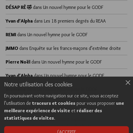
DÉSAP RÊ 🤣
dans
Un nouvel hymne pour le GODF
Yvan d'Alpha
dans
Les 18 premiers degrés du REAA
REMI
dans
Un nouvel hymne pour le GODF
JMMO
dans
Enquête sur les francs-maçons d’extrême droite
Pierre Noël
dans
Un nouvel hymne pour le GODF
Yvan d'Alpha
dans
Un nouvel hymne pour le GODF
Notre utilisation des cookies
Brumaire
dans
Un nouvel hymne pour le GODF
En poursuivant votre navigation sur ce site, vous acceptez
l’utilisation de
traceurs et cookies
pour vous proposer
une
meilleure expérience de visite
et
réaliser des
Cookies
Politique de confidentialité
statistiques de visites
.
Consentement explicite
Conditions générales d’utilisation
J'ACCEPTE