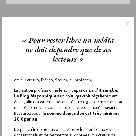
vendredi 15 octobre 2021
Lu 954 fois
« Pour rester libre un média
Aucun commentaire
ne doit dépendre que de ses
Étiquettes :
Françoise Carer
,
GLFF
,
Le Rameau d'Or
,
lecteurs »
Marie-Thérèse Besson
,
Salon du livre de Ronchin
Amis lecteurs, Frères, Sœurs, ou profanes,
La rédaction de commentaires est
La gestion professionnelle et indépendante d’
Hiram.be,
Le Blog Maçonnique
a un coût, qui croît régulièrement.
réservée aux abonnés.
Aussi, afin d’assurer la pérennité du blog et de maintenir sa
qualité, je me vois contraint de rendre son accès payant.
Si vous souhaitez rédiger des
Rassurez-vous,
la somme demandée est très minime :
20 € par an !
commentaires, vous devez :
De plus, afin de ne pas « racketter » les nombreux visiteurs
occasionnels et de permettre aux nouveaux lecteurs de