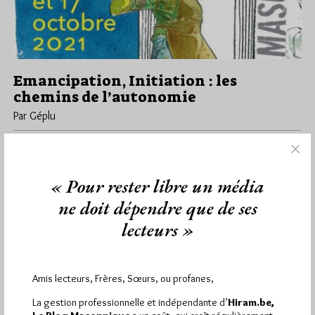
Emancipation, Initiation : les
chemins de l’autonomie
Par Géplu
Vendredi 15/10/21
Lu 954 fois
Ce vendredi 15 octobre, à 19h, la Grande Loge Féminine de
France, et l'association Le Rameau d'Or vous invitent à…
« Pour rester libre un média
ne doit dépendre que de ses
Dans
Divers
0 commentaire
lecteurs »
Amis lecteurs, Frères, Sœurs, ou profanes,
1 824
Hier mercredi 5 août 2026, Hiram.be a reçu
visites
3 322 pages
et
ont été lues (Source :
La gestion professionnelle et indépendante d’
Hiram.be,
Pirsch.io)