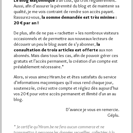
Le Blog Maçonnique
a un coût, qui croît régulièrement.
Aussi, afin d’assurer la pérennité du blog et de maintenir sa
Plus d’informations
qualité, je me vois contraint de rendre son accès payant.
Rassurez-vous,
la somme demandée est très minime :
20 € par an !
Quels sont les articles les plus lus du blog ?
De plus, afin de ne pas « racketter » les nombreux visiteurs
occasionnels et de permettre aux nouveaux lecteurs de
découvrir un peu le blog avant de s’y abonner,
la
consultation de trois articles est offerte
aux non
abonnés. Mais dans tous les cas, afin de pouvoir gérer ces
gratuits et l’accès permanent, la création d'un compte est
préalablement nécessaire.*
Abonnement aux Newsletters - RSS
Alors, si vous aimez Hiram.be et êtes satisfaits du service
d’informations maçonniques qu'il vous rend chaque jour,
soutenez-le, créez votre compte et réglez dès aujourd’hui
vos 20 € pour votre accès permanent et illimité d'un an au
blog.
D’avance je vous en remercie.
Géplu.
* Je certifie qu’Hiram.be ne fera aucun commerce et ne
transmettra à personne les données recueillies, collectées à la