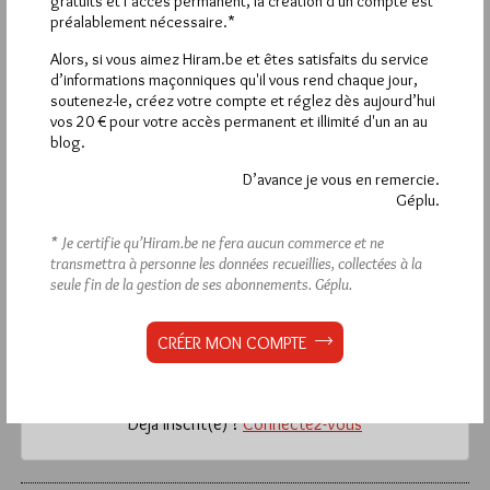
gratuits et l’accès permanent, la création d'un compte est
continue. Attendons les comptes et les justifications sinon les
préalablement nécessaire.*
justificatifs. Et après on vient nous donner des leçons
d’éthique …
Alors, si vous aimez Hiram.be et êtes satisfaits du service
d’informations maçonniques qu'il vous rend chaque jour,
soutenez-le, créez votre compte et réglez dès aujourd’hui
vos 20 € pour votre accès permanent et illimité d'un an au
blog.
La rédaction de commentaires est
D’avance je vous en remercie.
réservée aux abonnés.
Géplu.
Si vous souhaitez rédiger des
* Je certifie qu’Hiram.be ne fera aucun commerce et ne
transmettra à personne les données recueillies, collectées à la
commentaires, vous devez :
seule fin de la gestion de ses abonnements.
Géplu.
VOUS INSCRIRE
CRÉER MON COMPTE
Déjà inscrit(e) ?
Connectez-vous