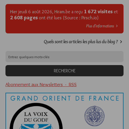
1 672 visites
Hier jeudi 6 août 2026, Hiram.be a reçu
et
2 608 pages
ont été lues (Source : Pirsch.io)
Plus d’informations
Quels sont les articles les plus lus du blog ?
Abonnement aux Newsletters - RSS