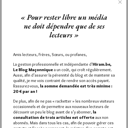
Convent (voie démocratique normale) de distribuer l’argent
des cotisations (150 000 euros récemment) comme bon lui
semble.
« Pour rester libre un média
Ce fond devrait utiliser les fonds collectés pour œuvrer
ne doit dépendre que de ses
directement et non servir de caisse à d’autres fondations ce
qui d’ailleurs démontre s’il en était besoin le manque de
lecteurs »
justification fondamentale de cette structure qui réduit
l’œuvre maçonnique à la seule défense des droits des femmes
déjà soutenues par diverses associations. Quod erat
demonstrandum !
Amis lecteurs, Frères, Sœurs, ou profanes,
La gestion professionnelle et indépendante d’
Hiram.be,
2
Le Blog Maçonnique
a un coût, qui croît régulièrement.
Aussi, afin d’assurer la pérennité du blog et de maintenir sa
MONIC'SVIEW
qualité, je me vois contraint de rendre son accès payant.
1 JUIN 2020 À 10H50 /
RÉPONDRE
Rassurez-vous,
la somme demandée est très minime :
Chère Biscotte. Je partage votre point de vue. On ne sait plus
20 € par an !
trop où nous sommes et où nous en sommes. Une chose est
De plus, afin de ne pas « racketter » les nombreux visiteurs
sure, la GLFF est devenu un vrai collecteur de fonds ! Ben oui
occasionnels et de permettre aux nouveaux lecteurs de
ça coute cher l’humanitaire ! On croule sous les demandes de
découvrir un peu le blog avant de s’y abonner,
la
fric et à un moment donné de cette crise sanitaire, on a reçu
consultation de trois articles est offerte
aux non
des appels à dons presque tous les deux jours. Pourquoi ? Un
abonnés. Mais dans tous les cas, afin de pouvoir gérer ces
courrier nous apprends que les nanties doivent payer … et ça