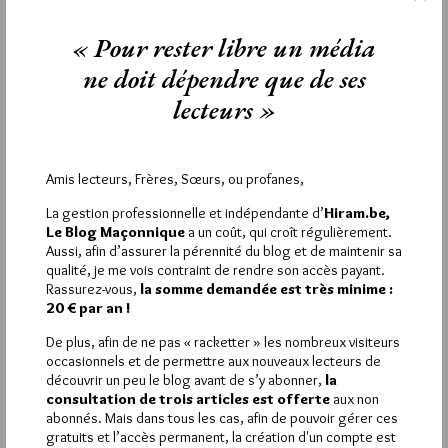
YASFALOTH
« Pour rester libre un média
31 MAI 2026 À 12H46 /
RÉPONDRE
Difficile de nier que la « République » révolutionnaire
ne doit dépendre que de ses
instrumentalisée a conduit à la terreur (légers excès quand
lecteurs »
même) et donner en exemple la république de Rome qui était
avant tout une oligarchie… quand à la GLUA, le truc, c’est
qu’elle n’a jamais prétendu être un modèle politique :
pratiquement une contre-vérité par phrase… ah, biais de
Amis lecteurs, Frères, Sœurs, ou profanes,
confirmation quand tu nous tiens !
.
La gestion professionnelle et indépendante d’
Hiram.be,
Quand à la révolution, n’oublions pas que son modèle
Le Blog Maçonnique
a un coût, qui croît régulièrement.
« démocratique » a quand même conduit à Napoléon qui était
Aussi, afin d’assurer la pérennité du blog et de maintenir sa
(pardon pour les bonapartistes du forum) quand même une
qualité, je me vois contraint de rendre son accès payant.
sorte de Poutine de l’époque…
Rassurez-vous,
la somme demandée est très minime :
.
20 € par an !
Là où je te rejoins (un peu) c’est que c’est la 3ème république
De plus, afin de ne pas « racketter » les nombreux visiteurs
(donc presque un siècle plus tard) influencée par les idéaux
occasionnels et de permettre aux nouveaux lecteurs de
maçonniques des 2 grands courants du moment (et pas
découvrir un peu le blog avant de s’y abonner,
la
seulement le GODF, d’ailleurs rapidement discrédité par
consultation de trois articles est offerte
aux non
« l’affaire des fiches ») qui a posé les bases de la démocratie
abonnés. Mais dans tous les cas, afin de pouvoir gérer ces
imparfaite certes, mais réelle sous laquelle nous vivons
gratuits et l’accès permanent, la création d'un compte est
aujourd’hui.