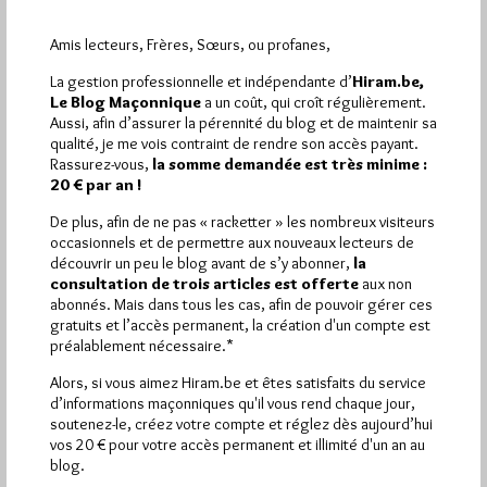
Amis lecteurs, Frères, Sœurs, ou profanes,
La gestion professionnelle et indépendante d’
Hiram.be,
Le concile des oiseaux
Le Blog Maçonnique
a un coût, qui croît régulièrement.
Aussi, afin d’assurer la pérennité du blog et de maintenir sa
Par Géplu
qualité, je me vois contraint de rendre son accès payant.
Dimanche 2/08/26
Lu 124 fois
Rassurez-vous,
la somme demandée est très minime :
20 € par an !
Un jour, les oiseaux du monde entier décidèrent de partir à la
recherche de leur roi. Sous la conduite de…
De plus, afin de ne pas « racketter » les nombreux visiteurs
occasionnels et de permettre aux nouveaux lecteurs de
découvrir un peu le blog avant de s’y abonner,
la
Dans
Edition
1 commentaire
consultation de trois articles est offerte
aux non
abonnés. Mais dans tous les cas, afin de pouvoir gérer ces
gratuits et l’accès permanent, la création d'un compte est
préalablement nécessaire.*
Alors, si vous aimez Hiram.be et êtes satisfaits du service
d’informations maçonniques qu'il vous rend chaque jour,
soutenez-le, créez votre compte et réglez dès aujourd’hui
vos 20 € pour votre accès permanent et illimité d'un an au
blog.