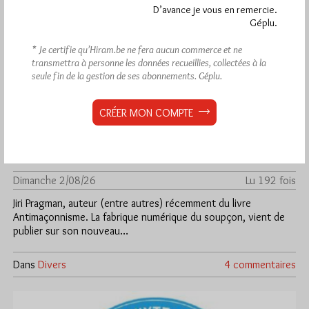
D’avance je vous en remercie.
Géplu.
* Je certifie qu’Hiram.be ne fera aucun commerce et ne
transmettra à personne les données recueillies, collectées à la
seule fin de la gestion de ses abonnements.
Géplu.
CRÉER MON COMPTE
Analyse de la cyberattaque du DH par
Jiri Pragman
Par Géplu
Dimanche 2/08/26
Lu 192 fois
Jiri Pragman, auteur (entre autres) récemment du livre
Antimaçonnisme. La fabrique numérique du soupçon, vient de
publier sur son nouveau…
Dans
Divers
4 commentaires