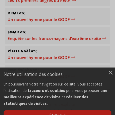
Les 18 premiers degrés du REAA
REMI on:
Un nouvel hymne pour le GODF
JMMO on:
Enquête sur les francs-maçons d’extrême droite
Pierre Noël on:
Un nouvel hymne pour le GODF
Yvan d'Alpha on:
Notre utilisation des cookies
Un nouvel hymne pour le GODF
En poursuivant votre navigation sur ce site, vous acceptez
l’utilisation de
traceurs et cookies
pour vous proposer
une
meilleure expérience de visite
et
réaliser des
Cookies
Politique de confidentialité
statistiques de visites
.
Consentement explicite
Conditions générales d’utilisation