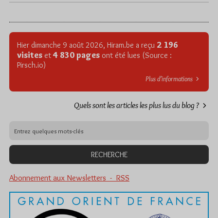
2 196
Hier dimanche 9 août 2026, Hiram.be a reçu
visites
4 830 pages
et
ont été lues (Source :
Pirsch.io)
Plus d’informations
Quels sont les articles les plus lus du blog ?
Abonnement aux Newsletters - RSS