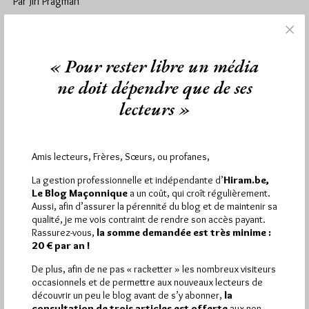
Par Jiri Pragman
Mardi 18/12/12
Lu 156 fois
Un article du quotidien La Charente Libre explique qu'un patron
est toujours dans le collimateur . Ce patron officiellement
« Pour rester libre un média
aurait…
ne doit dépendre que de ses
lecteurs »
Dans
Dans la presse
32 commentaires
‘C’est un franc-maçon (…). On va se le
faire’
Amis lecteurs, Frères, Sœurs, ou profanes,
Par Jiri Pragman
La gestion professionnelle et indépendante d’
Hiram.be,
Le Blog Maçonnique
a un coût, qui croît régulièrement.
Mercredi 18/04/12
Lu 181 fois
Aussi, afin d’assurer la pérennité du blog et de maintenir sa
qualité, je me vois contraint de rendre son accès payant.
Dans une ancienne affaire, un policier aurait conduit une
Rassurez-vous,
la somme demandée est très minime :
personne en détention provisoire en déclarant: Celui-là c'est
20 € par an !
un franc-maçon, un…
De plus, afin de ne pas « racketter » les nombreux visiteurs
occasionnels et de permettre aux nouveaux lecteurs de
Dans
Dans la presse
20 commentaires
découvrir un peu le blog avant de s’y abonner,
la
consultation de trois articles est offerte
aux non