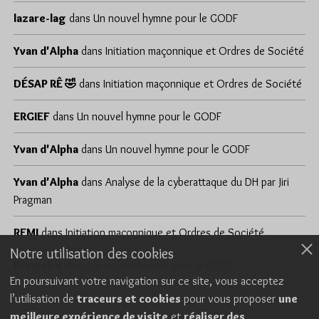
lazare-lag
dans
Un nouvel hymne pour le GODF
Yvan d'Alpha
dans
Initiation maçonnique et Ordres de Société
DÉSAP RÊ 🤣
dans
Initiation maçonnique et Ordres de Société
ERGIEF
dans
Un nouvel hymne pour le GODF
Yvan d'Alpha
dans
Un nouvel hymne pour le GODF
Yvan d'Alpha
dans
Analyse de la cyberattaque du DH par Jiri
Pragman
REMI
dans
Initiation maçonnique et Ordres de Société
Notre utilisation des cookies
Brumaire
dans
Un nouvel hymne pour le GODF
En poursuivant votre navigation sur ce site, vous acceptez
l’utilisation de
traceurs et cookies
pour vous proposer
une
meilleure expérience de visite
et
réaliser des