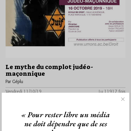
Le mythe du complot judéo-
maçonnique
Par Géplu
Vendredi 11/10/19
Lu 11917 fois
A l'Université de Mons ce mercredi 16 octobre 2019 à 18h00,
une conférence de Christian Jassogne, Premier Président
« Pour rester libre un média
honoraire de…
ne doit dépendre que de ses
Dans
Divers
0 commentaire