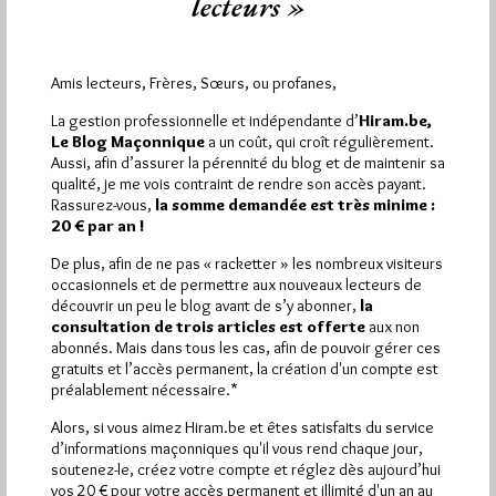
lecteurs »
Amis lecteurs, Frères, Sœurs, ou profanes,
La gestion professionnelle et indépendante d’
Hiram.be,
Le Blog Maçonnique
a un coût, qui croît régulièrement.
Aussi, afin d’assurer la pérennité du blog et de maintenir sa
qualité, je me vois contraint de rendre son accès payant.
Rassurez-vous,
la somme demandée est très minime :
20 € par an !
De plus, afin de ne pas « racketter » les nombreux visiteurs
occasionnels et de permettre aux nouveaux lecteurs de
découvrir un peu le blog avant de s’y abonner,
la
consultation de trois articles est offerte
aux non
abonnés. Mais dans tous les cas, afin de pouvoir gérer ces
gratuits et l’accès permanent, la création d'un compte est
Le Mythe du complot Judéo-
préalablement nécessaire.*
maçonnique
Alors, si vous aimez Hiram.be et êtes satisfaits du service
Par Géplu
d’informations maçonniques qu'il vous rend chaque jour,
soutenez-le, créez votre compte et réglez dès aujourd’hui
Mercredi 14/09/16
Lu 2650 fois
vos 20 € pour votre accès permanent et illimité d'un an au