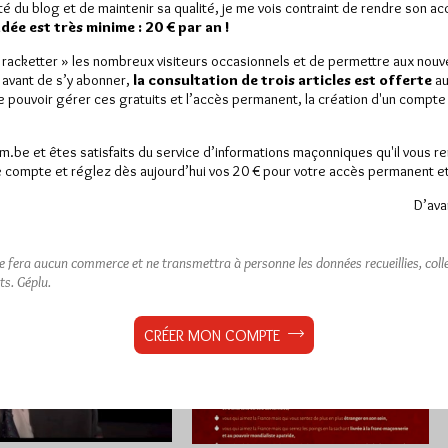
Par Géplu
ité du blog et de maintenir sa qualité, je me vois contraint de rendre son a
ée est très minime : 20 € par an !
5/23
Lu 1660 fois
Lundi 7/11/22
Lu 1383 fois
« racketter » les nombreux visiteurs occasionnels et de permettre aux nou
groupe de 60 à 80
Civitas, le groupuscule d'extrême-
 avant de s’y abonner,
la consultation de trois articles est offerte
au
royalistes, ultra-cathos,
droite des catholiques intégristes
de pouvoir gérer ces gratuits et l’accès permanent, la création d'un compt
/ou d'extrême droite (au
d'Alain Escada veut avec ce numéro
en paquet) a…
de sa revue "donner à ses
am.be et êtes satisfaits du service d’informations maçonniques qu'il vous r
lecteurs…
 compte et réglez dès aujourd’hui vos 20 € pour votre accès permanent et i
9
Dans
8
D’ava
nnerie
commentaires
Anti-maçonnerie
commentaires
ne fera aucun commerce et ne transmettra à personne les données recueillies, collec
ts.
Géplu.
CRÉER MON COMPTE