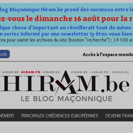
og Maçonnique Hiram.be prend des vacances entre le 1
z-vous le dimanche 16 août pour la r
quelque chose d'important on réveillerait tout de même 
n seriez informé par une newsletter (y êtes-vous bie
es pour visiter les archives du site (bouton "recherche") : 14 500 ar
book
Accès à l’espace memb
NEMENT
PRINCIPALES OBÉDIENCES EUROPÉENNES
DEVENIR FRA