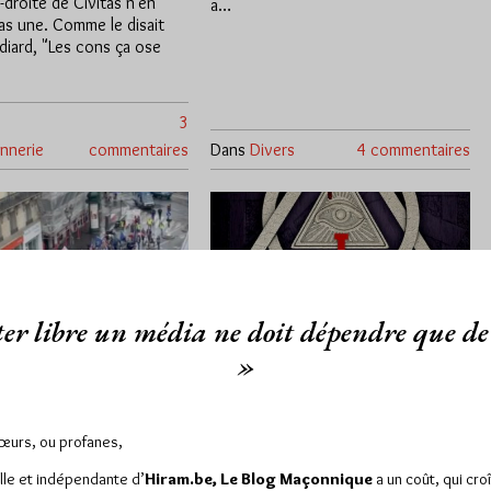
-droite de Civitas n'en
a…
as une. Comme le disait
diard, "Les cons ça ose
3
nnerie
commentaires
Dans
Divers
4 commentaires
er libre un média ne doit dépendre que de 
»
ons la Nation de
Civitas nous honore
es francs-
d’un numéro spécial
Sœurs, ou profanes,
s !
de sa revue
lle et indépendante d’
Hiram.be, Le Blog Maçonnique
a un coût, qui cro