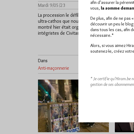
Par Géplu
afin d’assurer la pérenn
Mardi 9/05/23
Lu 1329 fois
vous,
la somme demand
Lundi 8/0
La procession le défilé de royalistes
De plus, afin de ne pas 
ultra-cathos que nous vous avons
Un petit 
découvrir un peu le blog
montré hier était organisé par les
personnes 
dans tous les cas, afin 
intégristes de Civitas,…
fachos et
nécessaire.*
choix ou 
Alors, si vous aimez Hir
soutenez-le, créez votre
Dans
8
Dans
Anti-maçonnerie
commentaires
Anti-maço
* Je certifie qu’Hiram.be 
gestion de ses abonnemen