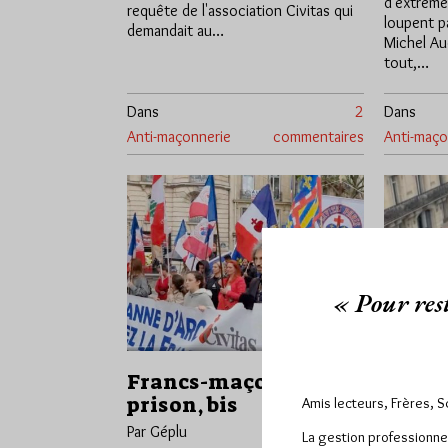
d'extrême
requête de l'association Civitas qui
loupent p
demandait au…
Michel Au
tout,…
Dans
2
Dans
Anti-maçonnerie
commentaires
Anti-maço
« Pour rest
Francs-maçons en
Libér
prison, bis
tous l
Amis lecteurs, Frères, 
maçon
Par Géplu
La gestion professionne