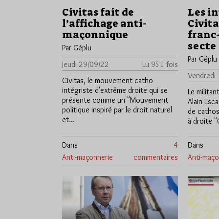
Civitas fait de
Les in
l’affichage anti-
Civita
maçonnique
franc
secte
Par Géplu
Par Géplu
Jeudi 29/09/22
Lu 951 fois
Vendredi
Civitas, le mouvement catho
intégriste d'extrême droite qui se
Le militan
présente comme un "Mouvement
Alain Esc
politique inspiré par le droit naturel
de cathos
et…
à droite 
Dans
4
Dans
Anti-maçonnerie
commentaires
Anti-maço