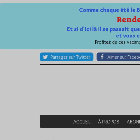
Comme chaque été le Bl
Rende
Et si d'ici là il se passait 
et vous e
Profitez de ces vacanc
Partager sur Twitter
Aimer sur Face
ACCUEIL
À PROPOS
ABON