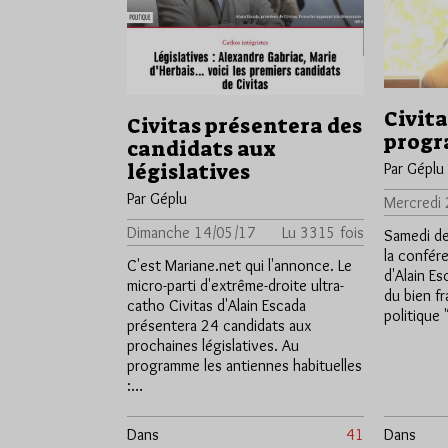
Civit
Civitas présentera des
progr
candidats aux
législatives
Par Géplu
Par Géplu
Mercredi
Dimanche 14/05/17
Lu 3315 fois
Samedi de
la confér
C'est Mariane.net qui l'annonce. Le
d'Alain Es
micro-parti d'extrême-droite ultra-
du bien fr
catho Civitas d'Alain Escada
politique 
présentera 24 candidats aux
prochaines législatives. Au
programme les antiennes habituelles
:…
Dans
41
Dans