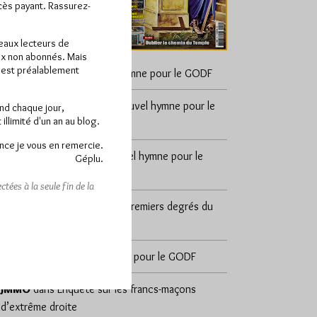
ccès payant. Rassurez-
veaux lecteurs de
x non abonnés. Mais
e est préalablement
cosmos
dans
Un nouvel hymne pour le GODF
sylvain zeghni
dans
Un nouvel hymne pour le
end chaque jour,
llimité d'un an au blog.
GODF
nce je vous en remercie.
DÉSAP RÊ 🤣
dans
Un nouvel hymne pour le
Géplu.
GODF
tées à la seule fin de la
Yvan d'Alpha
dans
Les 18 premiers degrés du
REAA
REMI
dans
Un nouvel hymne pour le GODF
JMMO
dans
Enquête sur les francs-maçons
d’extrême droite