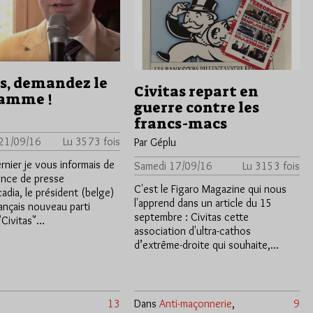
as, demandez le
Civitas repart en
amme !
guerre contre les
francs-macs
 21/09/16
Lu 3573 fois
Par Géplu
rnier je vous informais de
Samedi 17/09/16
Lu 3153 fois
ence de presse
C'est le Figaro Magazine qui nous
cadia, le président (belge)
l'apprend dans un article du 15
ançais nouveau parti
septembre : Civitas cette
"Civitas"…
association d'ultra-cathos
d’extrême-droite qui souhaite,…
13
Dans
Anti-maçonnerie
,
9