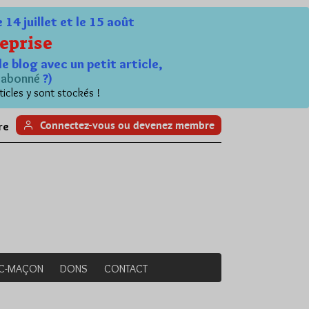
4 juillet et le 15 août
eprise
le blog avec un petit article,
n
abonné
?)
ticles y sont stockés !
Connectez-vous ou devenez membre
re
NC-MAÇON
DONS
CONTACT