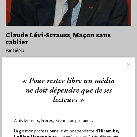
Claude Lévi-Strauss, Maçon sans
tablier
Par Géplu
Samedi 19/09/20
Lu 12453 fois
Bertrand, un habitué d'Hiram.be, m'a proposé ce beau texte sur
Claude Lévi-Strauss qu'il a découvert adolescent en lisant Race
« Pour rester libre un média
et Histoire,…
ne doit dépendre que de ses
lecteurs »
Dans
Contributions
10 commentaires
Amis lecteurs, Frères, Sœurs, ou profanes,
1 864
Hier vendredi 7 août 2026, Hiram.be a reçu
La gestion professionnelle et indépendante d’
Hiram.be,
visites
3 133 pages
Le Blog Maçonnique
a un coût, qui croît régulièrement.
et
ont été lues (Source :