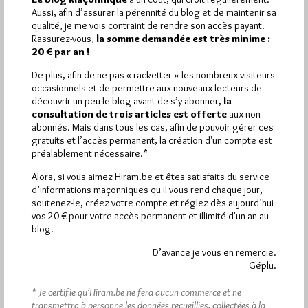
Aussi, afin d’assurer la pérennité du blog et de maintenir sa
Pirsch.io)
qualité, je me vois contraint de rendre son accès payant.
Plus d’informations
Rassurez-vous,
la somme demandée est très minime :
20 € par an !
Quels sont les articles les plus lus du blog ?
De plus, afin de ne pas « racketter » les nombreux visiteurs
occasionnels et de permettre aux nouveaux lecteurs de
découvrir un peu le blog avant de s’y abonner,
la
consultation de trois articles est offerte
aux non
abonnés. Mais dans tous les cas, afin de pouvoir gérer ces
gratuits et l’accès permanent, la création d'un compte est
préalablement nécessaire.*
Abonnement aux Newsletters - RSS
Alors, si vous aimez Hiram.be et êtes satisfaits du service
d’informations maçonniques qu'il vous rend chaque jour,
soutenez-le, créez votre compte et réglez dès aujourd’hui
vos 20 € pour votre accès permanent et illimité d'un an au
blog.
D’avance je vous en remercie.
Géplu.
* Je certifie qu’Hiram.be ne fera aucun commerce et ne
transmettra à personne les données recueillies, collectées à la