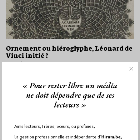
Ornement ou hiéroglyphe, Léonard de
Vinci initié ?
Par Géplu
Mercredi 25/09/19
Lu 3151 fois
« Pour rester libre un média
Ce samedi 28 septembre, le Musée de la franc-maçonnerie
organise à 15h une conférence sur un motif assez mystérieux
ne doit dépendre que de ses
dessiné…
lecteurs »
Dans
Divers
0 commentaire
Amis lecteurs, Frères, Sœurs, ou profanes,
La gestion professionnelle et indépendante d’
Hiram.be,