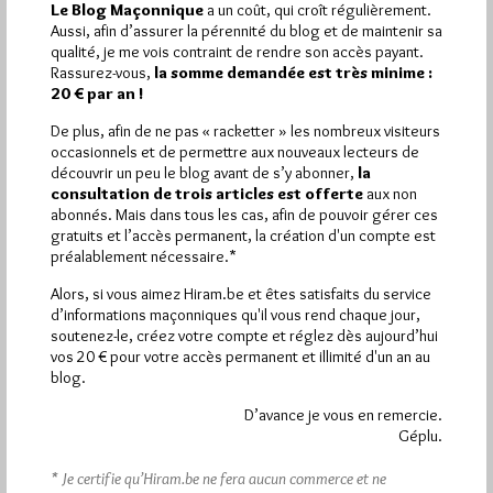
Le Blog Maçonnique
a un coût, qui croît régulièrement.
1 672 visites
Hier jeudi 6 août 2026, Hiram.be a reçu
et
Aussi, afin d’assurer la pérennité du blog et de maintenir sa
2 608 pages
ont été lues (Source : Pirsch.io)
qualité, je me vois contraint de rendre son accès payant.
Rassurez-vous,
la somme demandée est très minime :
Plus d’informations
20 € par an !
De plus, afin de ne pas « racketter » les nombreux visiteurs
Quels sont les articles les plus lus du blog ?
occasionnels et de permettre aux nouveaux lecteurs de
découvrir un peu le blog avant de s’y abonner,
la
consultation de trois articles est offerte
aux non
abonnés. Mais dans tous les cas, afin de pouvoir gérer ces
gratuits et l’accès permanent, la création d'un compte est
préalablement nécessaire.*
Alors, si vous aimez Hiram.be et êtes satisfaits du service
Abonnement aux Newsletters - RSS
d’informations maçonniques qu'il vous rend chaque jour,
soutenez-le, créez votre compte et réglez dès aujourd’hui
vos 20 € pour votre accès permanent et illimité d'un an au
blog.
D’avance je vous en remercie.
Géplu.
* Je certifie qu’Hiram.be ne fera aucun commerce et ne