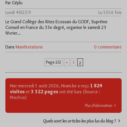
Par Géplu
Lundi 4/02/19
Lu 5016 fois
Le Grand Collège des Rites Ecossais du GODF, Suprême
Conseil en France du 33e degré, organise le samedi 23
février…
Dans
Manifestations
0 commentaire
«
1
Page 2/2
2
1 824
Hier mercredi 5 août 2026, Hiram.be a reçu
visites
3 322 pages
et
ont été lues (Source :
Pirsch.io)
Plus d’informations
Quels sont les articles les plus lus du blog ?