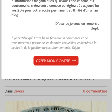
d’informations maçonniques qu'il vous rend chaque jour,
soutenez-le, créez votre compte et réglez dès aujourd’hui
vos 20 € pour votre accès permanent et illimité d'un an au
blog.
D’avance je vous en remercie.
Géplu.
* Je certifie qu’Hiram.be ne fera aucun commerce et ne
transmettra à personne les données recueillies, collectées à la
seule fin de la gestion de ses abonnements.
Géplu.
Un colloque du GCDRE à Toulouse
Par Géplu
CRÉER MON COMPTE
Mardi 29/10/19
Lu 1005 fois
Sous l'égide du Grand Collège des Rites Ecossais du Grand
Orient de France sera organisé à Toulouse ce samedi 16…
Dans
Divers
0 commentaire