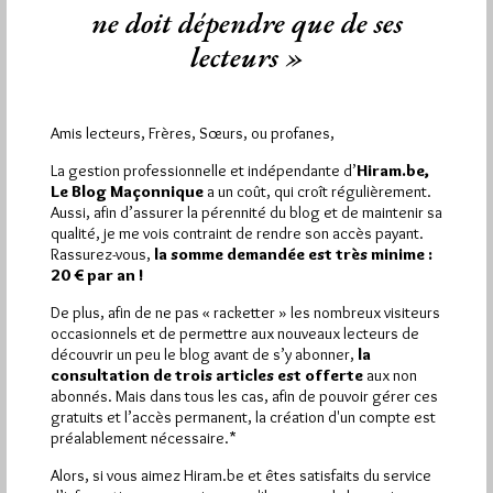
ne doit dépendre que de ses
lecteurs »
Le GCDRE lance sa e-boutique
Amis lecteurs, Frères, Sœurs, ou profanes,
Par Géplu
La gestion professionnelle et indépendante d’
Hiram.be,
Samedi 18/01/20
Lu 4171 fois
Le Blog Maçonnique
a un coût, qui croît régulièrement.
Aussi, afin d’assurer la pérennité du blog et de maintenir sa
Le Suprême Conseil du Grand Collège des Rites Écossais du
qualité, je me vois contraint de rendre son accès payant.
GODF (GCDRE) vient d'ouvrir sur son site un espace de…
Rassurez-vous,
la somme demandée est très minime :
20 € par an !
Dans
Divers
0 commentaire
De plus, afin de ne pas « racketter » les nombreux visiteurs
occasionnels et de permettre aux nouveaux lecteurs de
découvrir un peu le blog avant de s’y abonner,
la
consultation de trois articles est offerte
aux non
abonnés. Mais dans tous les cas, afin de pouvoir gérer ces
gratuits et l’accès permanent, la création d'un compte est
préalablement nécessaire.*
Alors, si vous aimez Hiram.be et êtes satisfaits du service