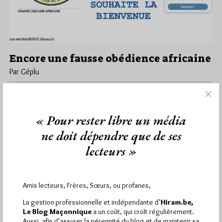
Encore une fausse obédience africaine
Par Géplu
Vendredi 30/08/19
Lu 8293 fois
En novembre 2015, j'avais dénoncé une obédience totalement
bidon qui se faisait appeler la Grande Loge Mixte d'Afrique. Elle
« Pour rester libre un média
avait…
ne doit dépendre que de ses
lecteurs »
Dans
Divers
1 commentaire
Amis lecteurs, Frères, Sœurs, ou profanes,
1 672 visites
Hier jeudi 6 août 2026, Hiram.be a reçu
et
La gestion professionnelle et indépendante d’
Hiram.be,
2 608 pages
Le Blog Maçonnique
a un coût, qui croît régulièrement.
ont été lues (Source : Pirsch.io)
Aussi, afin d’assurer la pérennité du blog et de maintenir sa