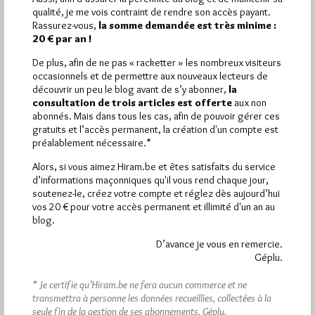
Plus d’informations
qualité, je me vois contraint de rendre son accès payant.
Rassurez-vous,
la somme demandée est très minime :
20 € par an !
Quels sont les articles les plus lus du blog ?
De plus, afin de ne pas « racketter » les nombreux visiteurs
occasionnels et de permettre aux nouveaux lecteurs de
découvrir un peu le blog avant de s’y abonner,
la
consultation de trois articles est offerte
aux non
abonnés. Mais dans tous les cas, afin de pouvoir gérer ces
gratuits et l’accès permanent, la création d'un compte est
préalablement nécessaire.*
Abonnement aux Newsletters - RSS
Alors, si vous aimez Hiram.be et êtes satisfaits du service
d’informations maçonniques qu'il vous rend chaque jour,
soutenez-le, créez votre compte et réglez dès aujourd’hui
vos 20 € pour votre accès permanent et illimité d'un an au
blog.
D’avance je vous en remercie.
Géplu.
* Je certifie qu’Hiram.be ne fera aucun commerce et ne
transmettra à personne les données recueillies, collectées à la
seule fin de la gestion de ses abonnements.
Géplu.