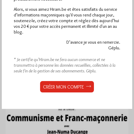
Quelles convergences entre
Alors, si vous aimez Hiram.be et êtes satisfaits du service
communisme et franc-maçonnerie ?
d’informations maçonniques qu'il vous rend chaque jour,
Par Géplu
soutenez-le, créez votre compte et réglez dès aujourd’hui
vos 20 € pour votre accès permanent et illimité d'un an au
Vendredi 19/08/22
Lu 1014 fois
blog.
Samedi 10 septembre à la Fête de l'Humanité, au stand de la
D’avance je vous en remercie.
section PCF de Grans Salon aura lieu de…
Géplu.
* Je certifie qu’Hiram.be ne fera aucun commerce et ne
Dans
Divers
18 commentaires
transmettra à personne les données recueillies, collectées à la
seule fin de la gestion de ses abonnements.
Géplu.
CRÉER MON COMPTE