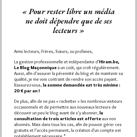
Dans le cadre du 231ème anniversaire de la République, la
Respectable Loge d’Etudes et de Recherche du Grand Orient
« Pour rester libre un média
de…
ne doit dépendre que de ses
lecteurs »
Dans
Divers
0 commentaire
Amis lecteurs, Frères, Sœurs, ou profanes,
La gestion professionnelle et indépendante d’
Hiram.be,
Le Blog Maçonnique
a un coût, qui croît régulièrement.
Aussi, afin d’assurer la pérennité du blog et de maintenir sa
qualité, je me vois contraint de rendre son accès payant.
Rassurez-vous,
la somme demandée est très minime :
20 € par an !
De plus, afin de ne pas « racketter » les nombreux visiteurs
occasionnels et de permettre aux nouveaux lecteurs de
découvrir un peu le blog avant de s’y abonner,
la
consultation de trois articles est offerte
aux non
abonnés. Mais dans tous les cas, afin de pouvoir gérer ces
gratuits et l’accès permanent, la création d'un compte est
préalablement nécessaire.*