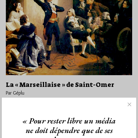
La « Marseillaise » de Saint-Omer
Par Géplu
Lundi 18/07/16
Lu 2271 fois
C'est notre Frère Joël B., de Lorient, qui m'a envoyé ce mail
« Pour rester libre un média
après lecture de l'article sur "La Marseillaise" et…
ne doit dépendre que de ses
Dans
Divers
6 commentaires