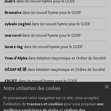
Joab’s
dans
Un nouvel hymne pour le GODF
Brumaire
dans
Un nouvel hymne pour le GODF
sylvain zeghni
dans
Un nouvel hymne pour le GODF
marcorel
dans
Un nouvel hymne pour le GODF
lazare-lag
dans
Un nouvel hymne pour le GODF
Yvan d'Alpha
dans
Initiation maçonnique et Ordres de Société
DÉSAP RÊ 🤣
dans
Initiation maçonnique et Ordres de Société
ERGIEF
dans
Un nouvel hymne pour le GODF
Notre utilisation des cookies
Yvan d'Alpha
dans
Un nouvel hymne pour le GODF
En poursuivant votre navigation sur ce site, vous acceptez
l’utilisation de
traceurs et cookies
pour vous proposer
une
meilleure expérience de visite
et
réaliser des