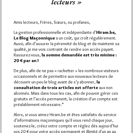
lecteurs »
Amis lecteurs, Frères, Sœurs, ou profanes,
La gestion professionnelle et indépendante d’
Hiram.be,
Le Blog Maçonnique
a un coût, qui croît régulièrement.
Aussi, afin d’assurer la pérennité du blog et de maintenir sa
qualité, je me vois contraint de rendre son accès payant.
Rassurez-vous,
la somme demandée est très minime :
20 € par an !
De plus, afin de ne pas « racketter » les nombreux visiteurs
occasionnels et de permettre aux nouveaux lecteurs de
découvrir un peu le blog avant de s’y abonner,
la
consultation de trois articles est offerte
aux non
abonnés. Mais dans tous les cas, afin de pouvoir gérer ces
gratuits et l’accès permanent, la création d'un compte est
préalablement nécessaire.*
Alors, si vous aimez Hiram.be et êtes satisfaits du service
« La Marseillaise » et la franc-
d’informations maçonniques qu'il vous rend chaque jour,
maçonnerie
soutenez-le, créez votre compte et réglez dès aujourd’hui
Par Pierre Mollier
vos 20 € pour votre accès permanent et illimité d'un an au