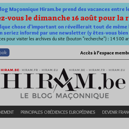
og Maçonnique Hiram.be prend des vacances entre le 1
z-vous le dimanche 16 août pour la r
quelque chose d'important on réveillerait tout de même 
n seriez informé par une newsletter (y êtes-vous bie
es pour visiter les archives du site (bouton "recherche") : 14 500 ar
book
Accès à l’espace memb
NEMENT
PRINCIPALES OBÉDIENCES EUROPÉENNES
DEVENIR FRA