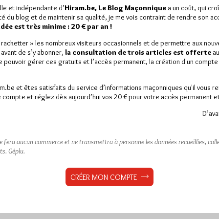
lle et indépendante d’
Hiram.be, Le Blog Maçonnique
a un coût, qui cro
ité du blog et de maintenir sa qualité, je me vois contraint de rendre son a
ée est très minime : 20 € par an !
« racketter » les nombreux visiteurs occasionnels et de permettre aux nou
 avant de s’y abonner,
la consultation de trois articles est offerte
au
de pouvoir gérer ces gratuits et l’accès permanent, la création d'un compt
am.be et êtes satisfaits du service d’informations maçonniques qu'il vous r
 compte et réglez dès aujourd’hui vos 20 € pour votre accès permanent et i
D’ava
ne fera aucun commerce et ne transmettra à personne les données recueillies, collec
ts.
Géplu.
CRÉER MON COMPTE