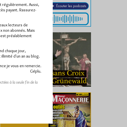
ît régulièrement. Aussi,
ccès payant. Rassurez-
veaux lecteurs de
x non abonnés. Mais
e est préalablement
end chaque jour,
llimité d'un an au blog.
nce je vous en remercie.
Géplu.
tées à la seule fin de la