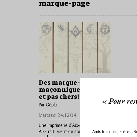
marque-page
Des marque-pages
maçonniques beaux
et pas chers!
« Pour rest
Par Géplu
Mercredi 24/12/14
Lu 4401 fois
Une imprimerie d'Aix-en-Provence,
Aix-Trait, vient de sortir un très joli
Amis lecteurs, Frères, 