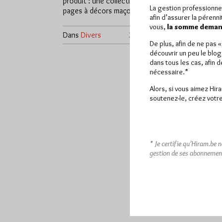
produit : une collection de marque-
La gestion professionne
pages à décors maçonniques très…
afin d’assurer la pérenn
vous,
la somme demand
Dans
Divers
2 commentaires
De plus, afin de ne pas 
découvrir un peu le blog
dans tous les cas, afin 
nécessaire.*
Alors, si vous aimez Hir
soutenez-le, créez votre
* Je certifie qu’Hiram.be 
gestion de ses abonnemen