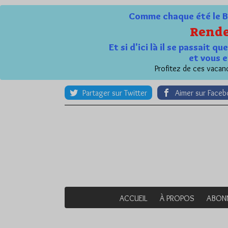
Comme chaque été le Bl
Rende
Et si d'ici là il se passait 
et vous e
Profitez de ces vacanc
Partager sur Twitter
Aimer sur Face
ACCUEIL
À PROPOS
ABON