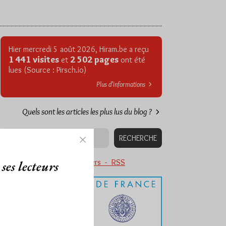
Hier mercredi 5 août 2026, Hiram.be a reçu
1 441 visites
2 502 pages
et
ont été
lues (Source : Pirsch.io)
Plus d’informations
Quels sont les articles les plus lus du blog ?
Abonnement aux Newsletters - RSS
ses lecteurs