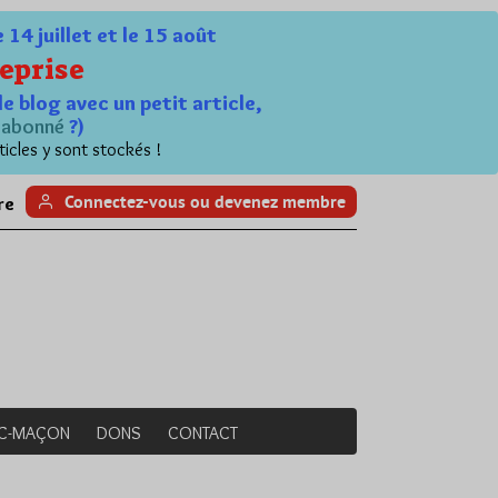
4 juillet et le 15 août
eprise
le blog avec un petit article,
n
abonné
?)
ticles y sont stockés !
Connectez-vous ou devenez membre
re
NC-MAÇON
DONS
CONTACT