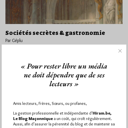
Sociétés secrètes & gastronomie
Par Géplu
Mardi 21/01/25
Lu 826 fois
Chevalerie de la Treille, ordre de la Méduse, ordre de la Grappe,
« Pour rester libre un média
ordre de la Boisson, ordre de la Félicité,…
ne doit dépendre que de ses
Dans
Edition
0 commentaire
lecteurs »
Amis lecteurs, Frères, Sœurs, ou profanes,
1 672 visites
Hier jeudi 6 août 2026, Hiram.be a reçu
et
La gestion professionnelle et indépendante d’
Hiram.be,
2 608 pages
ont été lues (Source : Pirsch.io)
Le Blog Maçonnique
a un coût, qui croît régulièrement.
Plus d’informations
Aussi, afin d’assurer la pérennité du blog et de maintenir sa