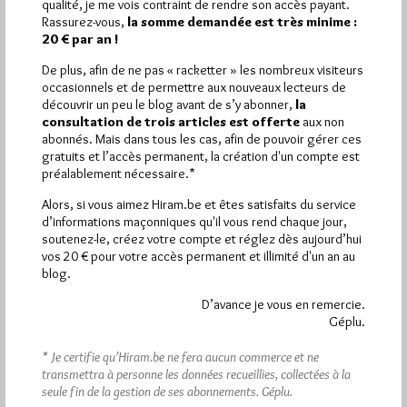
qualité, je me vois contraint de rendre son accès payant.
Rassurez-vous,
la somme demandée est très minime :
Quels sont les articles les plus lus du blog ?
20 € par an !
De plus, afin de ne pas « racketter » les nombreux visiteurs
occasionnels et de permettre aux nouveaux lecteurs de
découvrir un peu le blog avant de s’y abonner,
la
consultation de trois articles est offerte
aux non
abonnés. Mais dans tous les cas, afin de pouvoir gérer ces
gratuits et l’accès permanent, la création d'un compte est
Abonnement aux Newsletters - RSS
préalablement nécessaire.*
Alors, si vous aimez Hiram.be et êtes satisfaits du service
d’informations maçonniques qu'il vous rend chaque jour,
soutenez-le, créez votre compte et réglez dès aujourd’hui
vos 20 € pour votre accès permanent et illimité d'un an au
blog.
D’avance je vous en remercie.
Géplu.
* Je certifie qu’Hiram.be ne fera aucun commerce et ne
transmettra à personne les données recueillies, collectées à la
seule fin de la gestion de ses abonnements.
Géplu.