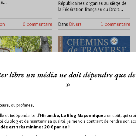
une…
Républicaines organise au siège de
la Fédération française du Droit…
ion
0 commentaire
Dans
Divers
1 commentaire
er libre un média ne doit dépendre que de 
»
 mai au Père
Chemins de traverse
ise
N°2 est disponible
Sœurs, ou profanes,
Par Géplu
lle et indépendante d’
Hiram.be, Le Blog Maçonnique
a un coût, qui cro
ité du blog et de maintenir sa qualité, je me vois contraint de rendre son a
2/05/25
Lu 1410 fois
Mercredi 26/02/25
Lu 411 fois
ée est très minime : 20 € par an !
ne météo estivale, il y
Le deuxième numéro de la revue du