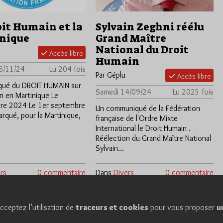
oit Humain et la
Sylvain Zeghni réélu
nique
Grand Maître
National du Droit
Accès libre
Humain
6/11/24
Lu 204 fois
Par Géplu
Accès libre
ué du DROIT HUMAIN sur
Samedi 14/09/24
Lu 2025 fois
on en Martinique Le
re 2024 Le 1er septembre
Un communiqué de la Fédération
rqué, pour la Martinique,
française de l'Ordre Mixte
International le Droit Humain .
Réélection du Grand Maître National
Sylvain…
rs
0 commentaire
Dans
Divers
0 commentaire
2
3
»
e 1/3
1
cceptez l’utilisation de
traceurs et cookies
pour vous proposer
u