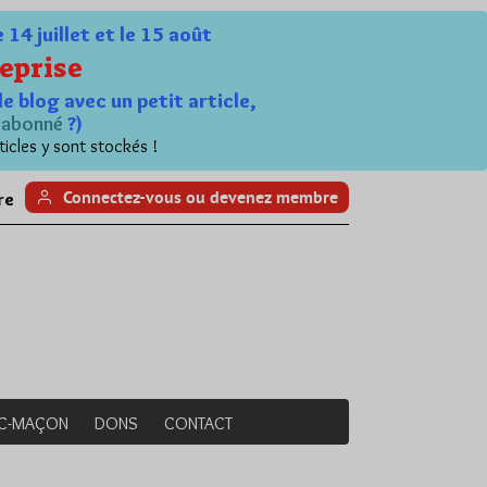
4 juillet et le 15 août
eprise
le blog avec un petit article,
n
abonné
?)
ticles y sont stockés !
Connectez-vous ou devenez membre
re
NC-MAÇON
DONS
CONTACT