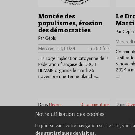
Montée des
Le Dr
populismes, érosion
Marti
des démocraties
Par Géplu
Par Géplu
Mercredi 
Mercredi 13/11/24
Lu 363 fois
Communiq
la situati
. La Loge Implication citoyenne de la
5 novemb
Fédération française du DROIT
2024 a ma
HUMAIN organise le mardi 26
…
novembre une Tenue Blanche…
Dans
Divers
0 commentaire
Dans
Dive
Notre utilisation des cookies
Pag
En poursuivant votre navigation sur ce site, vous a
des statistiques de visites
.