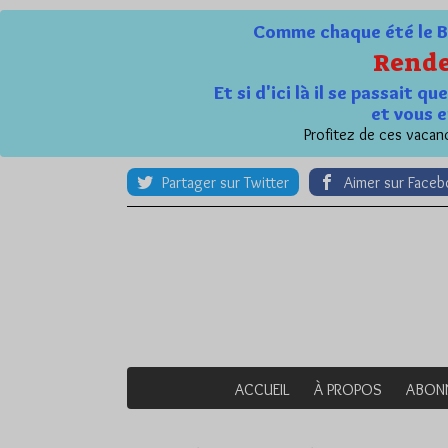
Comme chaque été le Bl
Rende
Et si d'ici là il se passait 
et vous e
Profitez de ces vacanc
Partager sur Twitter
Aimer sur Face
ACCUEIL
À PROPOS
ABON