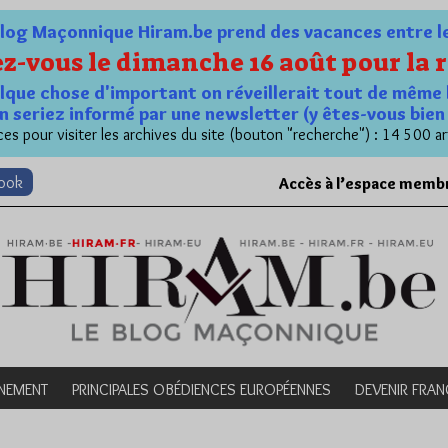
og Maçonnique Hiram.be prend des vacances entre le 1
z-vous le dimanche 16 août pour la r
quelque chose d'important on réveillerait tout de même 
n seriez informé par une newsletter (y êtes-vous bie
es pour visiter les archives du site (bouton "recherche") : 14 500 ar
book
Accès à l’espace memb
NEMENT
PRINCIPALES OBÉDIENCES EUROPÉENNES
DEVENIR FRA