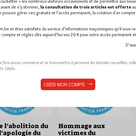
« racketter » les nombreux visiteurs occasionnels et de permettre aux nou
te affluence cette année au
Droit Humain "Chemins de traverse"
 avant de s’y abonner,
la consultation de trois articles est offerte
au
ment du 1er mai au Père
est paru. Son thème est "La
de pouvoir gérer ces gratuits et l’accès permanent, la création d'un compt
…
transmission". Un…
am.be et êtes satisfaits du service d’informations maçonniques qu'il vous r
 compte et réglez dès aujourd’hui vos 20 € pour votre accès permanent et i
D’ava
rs
18 commentaires
Dans
Edition
0 commentaire
ne fera aucun commerce et ne transmettra à personne les données recueillies, collec
ts.
Géplu.
CRÉER MON COMPTE
 l’abolition du
Hommage aux
d’apologie du
victimes du