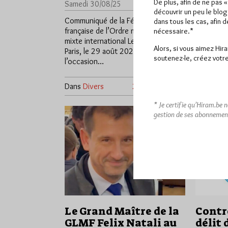
De plus, afin de ne pas 
Samedi 30/08/25
Lu 4053 fois
avait for
découvrir un peu le blog
rassemble
Communiqué de la Fédération
dans tous les cas, afin 
Lachaise
française de l’Ordre maçonnique
nécessaire.*
mixte international Le Droit Humain
Alors, si vous aimez Hir
Paris, le 29 août 2025 A
soutenez-le, créez votre
l’occasion…
Dans
Divers
2 commentaires
Dans
Dive
* Je certifie qu’Hiram.be 
gestion de ses abonnemen
Le Grand Maître de la
Contre
GLMF Felix Natali au
délit 