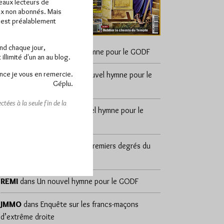
veaux lecteurs de
x non abonnés. Mais
e est préalablement
end chaque jour,
cosmos
dans
Un nouvel hymne pour le GODF
llimité d'un an au blog.
nce je vous en remercie.
sylvain zeghni
dans
Un nouvel hymne pour le
Géplu.
GODF
tées à la seule fin de la
DÉSAP RÊ 🤣
dans
Un nouvel hymne pour le
GODF
Yvan d'Alpha
dans
Les 18 premiers degrés du
REAA
REMI
dans
Un nouvel hymne pour le GODF
JMMO
dans
Enquête sur les francs-maçons
d’extrême droite