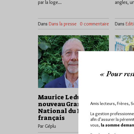
par la loge…
angles, 
Dans
Dans la presse
0 commentaire
Dans
Edit
« Pour rest
Maurice Leduc
Le 1er
nouveau Grand Maître
Lacha
Amis lecteurs, Frères, 
National du DH
Par Géplu
La gestion professionne
français
afin d’assurer la pérenn
Vendredi 
vous,
la somme demand
Par Géplu
Accès libre
Aidé par u