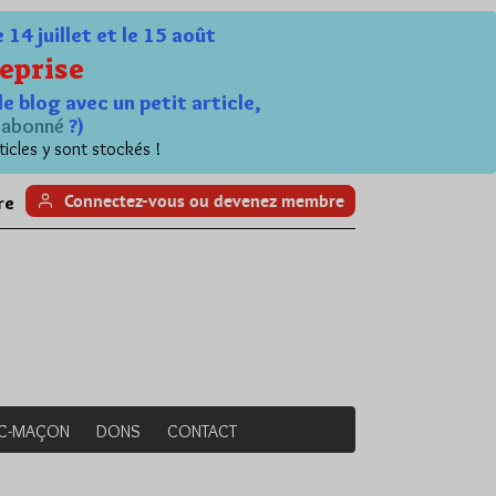
4 juillet et le 15 août
eprise
le blog avec un petit article,
n
abonné
?)
ticles y sont stockés !
Connectez-vous ou devenez membre
re
NC-MAÇON
DONS
CONTACT