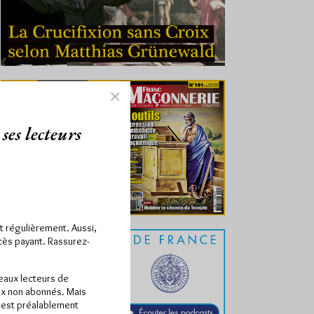
ses lecteurs
ît régulièrement. Aussi,
ccès payant. Rassurez-
veaux lecteurs de
x non abonnés. Mais
e est préalablement