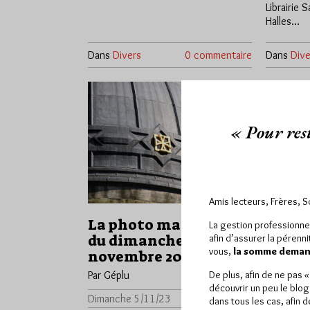
Librairie 
Halles…
Dans
Divers
0 commentaire
Dans
Dive
« Pour rest
Amis lecteurs, Frères, 
La photo maçonnique
Le my
La gestion professionne
du dimanche 5
intér
afin d’assurer la pérenn
vous,
la somme demand
novembre 2023
Par Géplu
Par Géplu
De plus, afin de ne pas 
Mardi 28
découvrir un peu le blog
Dimanche 5/11/23
Lu 2341 fois
dans tous les cas, afin 
La Loge Jo