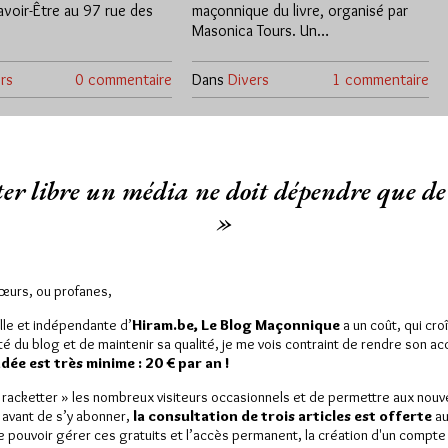
Savoir-Être au 97 rue des
maçonnique du livre, organisé par
Masonica Tours. Un…
rs
0 commentaire
Dans
Divers
1 commentaire
er libre un média ne doit dépendre que de 
»
Sœurs, ou profanes,
stère des voix
Amande Pichegru à
lle et indépendante d’
Hiram.be, Le Blog Maçonnique
a un coût, qui cro
ieures
Tours le 24 février
ité du blog et de maintenir sa qualité, je me vois contraint de rendre son a
ée est très minime : 20 € par an !
Par Géplu
« racketter » les nombreux visiteurs occasionnels et de permettre aux nou
/02/23
Lu 232 fois
Lundi 20/02/23
Lu 351 fois
 avant de s’y abonner,
la consultation de trois articles est offerte
au
de pouvoir gérer ces gratuits et l’accès permanent, la création d'un compt
ie et Fraternité du Droit
A l’initiative de la loge tourangelle