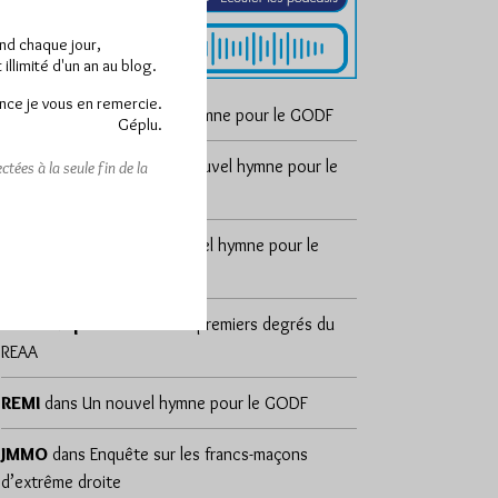
end chaque jour,
llimité d'un an au blog.
nce je vous en remercie.
cosmos
dans
Un nouvel hymne pour le GODF
Géplu.
sylvain zeghni
dans
Un nouvel hymne pour le
tées à la seule fin de la
GODF
DÉSAP RÊ 🤣
dans
Un nouvel hymne pour le
GODF
Yvan d'Alpha
dans
Les 18 premiers degrés du
REAA
REMI
dans
Un nouvel hymne pour le GODF
JMMO
dans
Enquête sur les francs-maçons
d’extrême droite