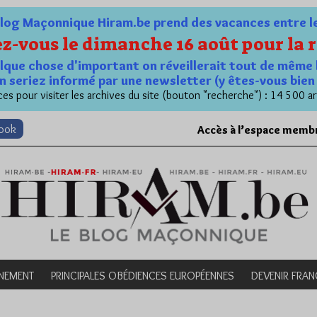
og Maçonnique Hiram.be prend des vacances entre le 1
z-vous le dimanche 16 août pour la r
quelque chose d'important on réveillerait tout de même 
n seriez informé par une newsletter (y êtes-vous bie
es pour visiter les archives du site (bouton "recherche") : 14 500 ar
book
Accès à l’espace memb
NEMENT
PRINCIPALES OBÉDIENCES EUROPÉENNES
DEVENIR FRA