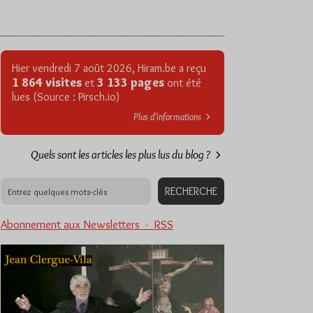
Hier vendredi 7 août 2026, Hiram.be a reçu
1 864 visites
3 133 pages
et
ont été
lues (Source : Pirsch.io)
Plus d’informations
Quels sont les articles les plus lus du blog ?
Abonnement aux Newsletters - RSS