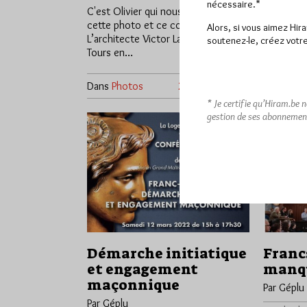
nécessaire.*
Humain à T
C'est Olivier qui nous a envoyé
inviter à
cette photo et ce commentaire :
Alors, si vous aimez Hir
L’architecte Victor Laloux est né à
soutenez-le, créez votre
Tours en…
Dans
Photos
2 commentaires
Dans
Dive
* Je certifie qu’Hiram.be 
gestion de ses abonnemen
Démarche initiatique
Franc
et engagement
manqu
maçonnique
Par Géplu
Par Géplu