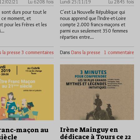
 12/02/21
Lu 6208 fois
Lundi 25/11/19
Lu 2845 fois
 sont durs pour tout le
C'est La Nouvelle République qui
 ce moment, et
nous apprend que l'Indre-et-Loire
 pour les Frères et les
compte 2.000 francs-maçons et
i…
parmi eux seulement 350 femmes
réparties entre…
 la presse
3 commentaires
Dans
Dans la presse
1 commentaire
Irène Mainguy en
franc-maçon au
dédicace à Tours ce 22
siècle