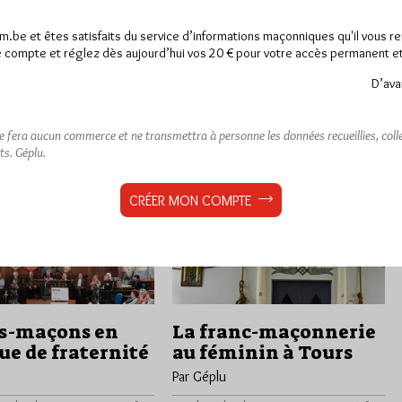
ours a le plaisir de vous
du DROIT HUMAIN Joie et Fraternité
 une Tenue blanche…
et avec le concours de trois autres
am.be et êtes satisfaits du service d’informations maçonniques qu'il vous r
loges…
 compte et réglez dès aujourd’hui vos 20 € pour votre accès permanent et i
D’ava
rs
0 commentaire
Dans
Divers
0 commentaire
ne fera aucun commerce et ne transmettra à personne les données recueillies, collec
ts.
Géplu.
CRÉER MON COMPTE
s-maçons en
La franc-maçonnerie
e de fraternité
au féminin à Tours
Par Géplu