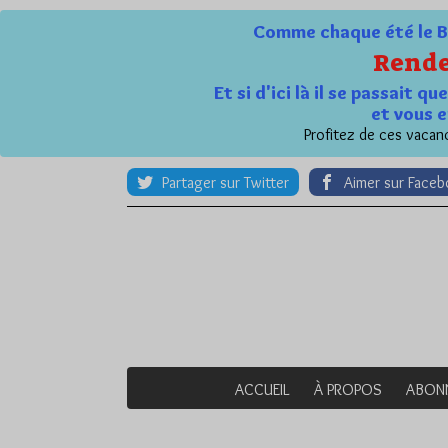
Comme chaque été le Bl
Rende
Et si d'ici là il se passait 
et vous e
Profitez de ces vacanc
Partager sur Twitter
Aimer sur Face
ACCUEIL
À PROPOS
ABON