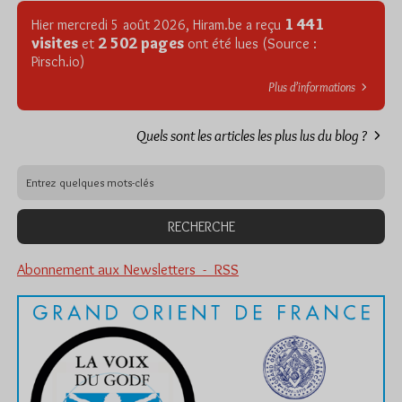
1 441
Hier mercredi 5 août 2026, Hiram.be a reçu
visites
2 502 pages
et
ont été lues (Source :
Pirsch.io)
Plus d’informations
Quels sont les articles les plus lus du blog ?
Abonnement aux Newsletters - RSS