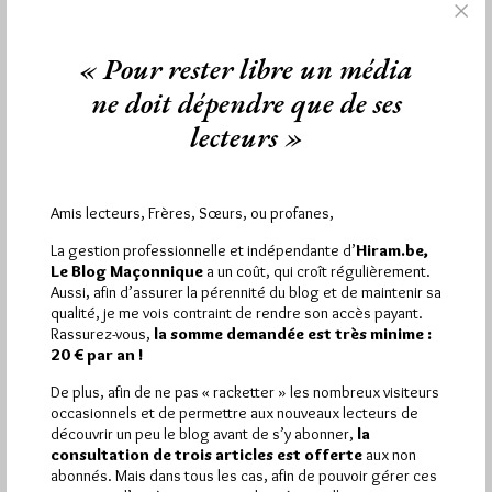
Comme expliqué la semaine dernière, sous l’étiquette "Jack
Sparrow vidéo" Jacques Carletto vient de lancer une nouvelle
« Pour rester libre un média
série de vidéos qu’il…
ne doit dépendre que de ses
lecteurs »
Dans
Contributions
0 commentaire
Amis lecteurs, Frères, Sœurs, ou profanes,
La gestion professionnelle et indépendante d’
Hiram.be,
Le Blog Maçonnique
a un coût, qui croît régulièrement.
Aussi, afin d’assurer la pérennité du blog et de maintenir sa
qualité, je me vois contraint de rendre son accès payant.
Rassurez-vous,
la somme demandée est très minime :
20 € par an !
De plus, afin de ne pas « racketter » les nombreux visiteurs
occasionnels et de permettre aux nouveaux lecteurs de
découvrir un peu le blog avant de s’y abonner,
la
consultation de trois articles est offerte
aux non
abonnés. Mais dans tous les cas, afin de pouvoir gérer ces