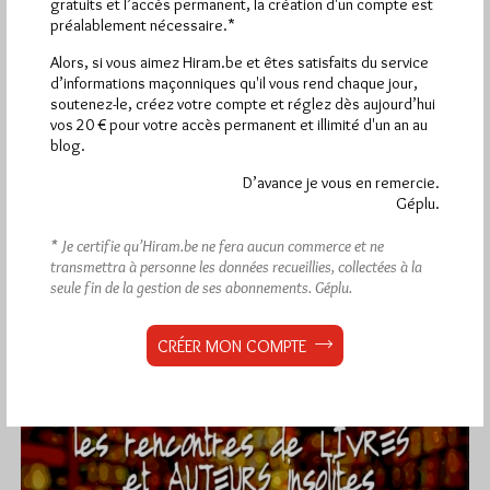
gratuits et l’accès permanent, la création d'un compte est
préalablement nécessaire.*
Un autre regard, les mystères de l’eau,
Alors, si vous aimez Hiram.be et êtes satisfaits du service
2
d’informations maçonniques qu'il vous rend chaque jour,
soutenez-le, créez votre compte et réglez dès aujourd’hui
Par Géplu
vos 20 € pour votre accès permanent et illimité d'un an au
blog.
Jeudi 6/09/18
Lu 867 fois
Nous vous avons donné hier la première partie de l'interview-
D’avance je vous en remercie.
Géplu.
vidéo de Jacques Collin par Jacques Carletto.Voici la suite et
fin.…
* Je certifie qu’Hiram.be ne fera aucun commerce et ne
transmettra à personne les données recueillies, collectées à la
Dans
Divers
1 commentaire
seule fin de la gestion de ses abonnements.
Géplu.
CRÉER MON COMPTE