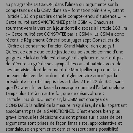
au paragraphe DECISION, dans l’alinéa qui argumente sur la
compétence de la CSJM dans sa « formation plénière », citant
l’article 183 on peut lire dans le compte-rendu d’audience …. «
Cette nullité est SANCTIONNEE par la CSJM ». Chacun se
tournant vers la version à jour dont il dispose à l’article 183 lira
: « Cette nullité est CONSTATEE par la CSJM ». La CSJM a donc
réécrit le Règlement Général pour juger sept Conseillers de
l’Ordre et condamner l’ancien Grand Maître, rien que ça !
Qu’est-ce donc que cette justice qui se soucie comme d’une
guigne de la loi qu’elle est chargée d’appliquer et surtout pas
de réécrire au gré de ses sympathies ou antipathies voire de
ses fantaisies dont le convent de Montpellier a pu constater
un exemple avec le cordon antiréglementaire arboré par la
présidente en total mépris des articles 21 et 22 du R.G., sans
que l’Orateur lui en fasse la remarque comme il l’a fait quelque
temps plus tôt à un autre f…, que de désinvolture !
L’article 183 du R.G. est clair, la CSJM est chargée de
CONSTATER la nullité de la mesure irrégulière, il ne lui appartient
absolument pas de la SANCTIONNER. C’est encore bien plus
grave lorsque les décisions qui sont prises sur la base de ces
arguments sont prises de façon fantaisiste, approximative et
scandaleuse en premier et dernier ressort : sans possibilité