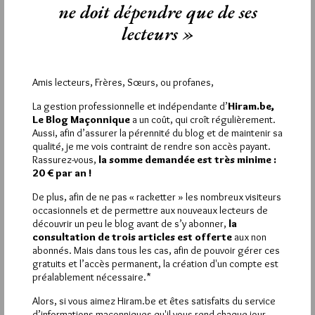
ne doit dépendre que de ses
Il est évident qu’un Règlement Général doit constituer un tout
cohérent. Et que la manière dont des Loges (très souvent les
lecteurs »
mêmes d’année maçonnique en année maçonnique) se croient
investies de modifier le RG intempestivement, au gré du bon
vouloir de tel ou tel membre (encore une fois souvent les
mêmes) sans se soucier de la cohérence de ce texte
Amis lecteurs, Frères, Sœurs, ou profanes,
fondamental pour notre fonctionnement démontre quelque
chose d’irresponsable.
La gestion professionnelle et indépendante d’
Hiram.be,
Le Blog Maçonnique
a un coût, qui croît régulièrement.
Nous sommes dans un monde d’apprentis (sans capitale, SVP)
Aussi, afin d’assurer la pérennité du blog et de maintenir sa
sorciers aux gros égos, peu soucieux du futur de leur
qualité, je me vois contraint de rendre son accès payant.
Obédience.
Rassurez-vous,
la somme demandée est très minime :
N.B.- J’aime beaucoup ce pseudo d' »orchidoclaste ».
20 € par an !
Politiquement correct en apparence, mais fort de significations
en réalité.
De plus, afin de ne pas « racketter » les nombreux visiteurs
occasionnels et de permettre aux nouveaux lecteurs de
4
découvrir un peu le blog avant de s’y abonner,
la
consultation de trois articles est offerte
aux non
FT 13
abonnés. Mais dans tous les cas, afin de pouvoir gérer ces
15 NOVEMBRE 2021 À 8H01 /
RÉPONDRE
gratuits et l’accès permanent, la création d'un compte est
préalablement nécessaire.*
Bonjour,
Pour paraphraser Groucho Marx (je croyais que c’était Georges
Alors, si vous aimez Hiram.be et êtes satisfaits du service
Clémenceau l’auteur) : la justice maçonnique est à la justice ce
d’informations maçonniques qu'il vous rend chaque jour,