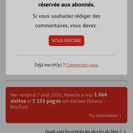
réservée aux abonnés.
Si vous souhaitez rédiger des
commentaires, vous devez :
VOUS INSCRIRE
Déjà inscrit(e) ?
Connectez-vous
1 864
Hier vendredi 7 août 2026, Hiram.be a reçu
visites
3 133 pages
et
ont été lues (Source :
Pirsch.io)
Plus d’informations
Quels sont les articles les plus lus du blog ?