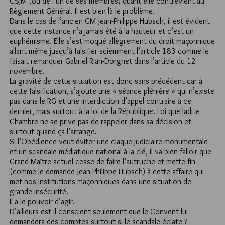
CSJM (ou de l’un de ses membres) quant elle contrevient au
Règlement Général. Il est bien là le problème.
Dans le cas de l’ancien GM Jean-Philippe Hubsch, il est évident
que cette instance n’a jamais été à la hauteur et c’est un
euphémisme. Elle s’est moqué allègrement du droit maçonnique
allant même jusqu’à falsifier sciemment l’article 183 comme le
faisait remarquer Gabriel Rian-Dorgnet dans l’article du 12
novembre.
La gravité de cette situation est donc sans précédent car à
cette falsification, s’ajoute une « séance plénière » qui n’existe
pas dans le RG et une interdiction d’appel contraire à ce
dernier, mais surtout à la loi de la République. Loi que ladite
Chambre ne se prive pas de rappeler dans sa décision et
surtout quand ça l’arrange.
Si l’Obédience veut éviter une claque judiciaire monumentale
et un scandale médiatique national à la clé, il va bien falloir que
Grand Maître actuel cesse de faire l’autruche et mette fin
(comme le demande Jean-Philippe Hubsch) à cette affaire qui
met nos institutions maçonniques dans une situation de
grande insécurité.
Il a le pouvoir d’agir.
D’ailleurs est-il conscient seulement que le Convent lui
demandera des comptes surtout si le scandale éclate ?