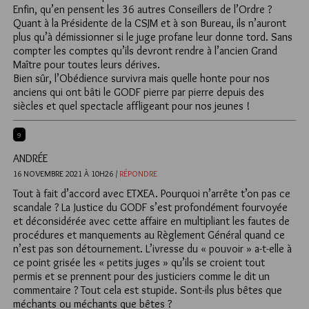
Enfin, qu’en pensent les 36 autres Conseillers de l’Ordre ?
Quant à la Présidente de la CSJM et à son Bureau, ils n’auront
plus qu’à démissionner si le juge profane leur donne tord. Sans
compter les comptes qu’ils devront rendre à l’ancien Grand
Maître pour toutes leurs dérives.
Bien sûr, l’Obédience survivra mais quelle honte pour nos
anciens qui ont bâti le GODF pierre par pierre depuis des
siècles et quel spectacle affligeant pour nos jeunes !
9
ANDRÉE
16 NOVEMBRE 2021 À 10H26 /
RÉPONDRE
Tout à fait d’accord avec ETXEA. Pourquoi n’arrête t’on pas ce
scandale ? La Justice du GODF s’est profondément fourvoyée
et déconsidérée avec cette affaire en multipliant les fautes de
procédures et manquements au Règlement Général quand ce
n’est pas son détournement. L’ivresse du « pouvoir » a-t-elle à
ce point grisée les « petits juges » qu’ils se croient tout
permis et se prennent pour des justiciers comme le dit un
commentaire ? Tout cela est stupide. Sont-ils plus bêtes que
méchants ou méchants que bêtes ?