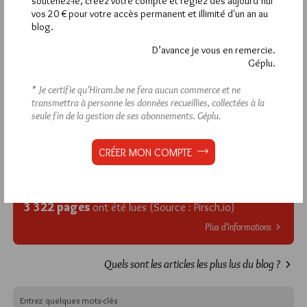
soutenez-le, créez votre compte et réglez dès aujourd’hui
Si vous souhaitez rédiger des
vos 20 € pour votre accès permanent et illimité d'un an au
blog.
commentaires, vous devez :
D’avance je vous en remercie.
Géplu.
VOUS INSCRIRE
* Je certifie qu’Hiram.be ne fera aucun commerce et ne
transmettra à personne les données recueillies, collectées à la
seule fin de la gestion de ses abonnements.
Géplu.
Déjà inscrit(e) ?
Connectez-vous
CRÉER MON COMPTE
1 824 visites
Hier mardi 4 août 2026, Hiram.be a reçu
et
3 322 pages
ont été lues (Source : Pirsch.io)
Plus d’informations
Quels sont les articles les plus lus du blog ?