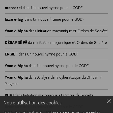
marcorel
dans
Un nouvel hymne pour le GODF
lazare-lag
dans
Un nouvel hymne pour le GODF
Yvan d'Alpha
dans
Initiation maçonnique et Ordres de Société
DÉSAP RÊ 🤣
dans
Initiation maçonnique et Ordres de Société
ERGIEF
dans
Un nouvel hymne pour le GODF
Yvan d'Alpha
dans
Un nouvel hymne pour le GODF
Yvan d'Alpha
dans
Analyse de la cyberattaque du DH par Jiri
Pragman
REMI
dans
Initiation maçonnique et Ordres de Société
Notre utilisation des cookies
Brumaire
dans
Un nouvel hymne pour le GODF
En poursuivant votre navigation sur ce site, vous acceptez