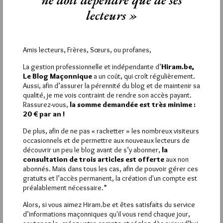
ne doit dépendre que de ses
LIBERTE, LIBERTE
lecteurs »
Dans l’espace -temps
Je réclame des aménagements
Moins d’interdiction
Si j’accepte les recommandations
Amis lecteurs, Frères, Sœurs, ou profanes,
Même si dans ma France
Je dois tenir ici mes distances
La gestion professionnelle et indépendante d’
Hiram.be,
Théâtres, restaurants, cinémas aimés
Le Blog Maçonnique
a un coût, qui croît régulièrement.
Ne doivent pas rester le rideau fermé
Aussi, afin d’assurer la pérennité du blog et de maintenir sa
Bien assis, plus de place, moins de bruit
qualité, je me vois contraint de rendre son accès payant.
Que tout le monde puisse travailler aujourd’hui
Rassurez-vous,
la somme demandée est très minime :
Au long terme maintenant
20 € par an !
Je dois m’adapter calmement
De plus, afin de ne pas « racketter » les nombreux visiteurs
Le travail des uns fait le plaisir des autres
occasionnels et de permettre aux nouveaux lecteurs de
Qui serais-je si je n’étais ton hôte ?
découvrir un peu le blog avant de s’y abonner,
la
consultation de trois articles est offerte
aux non
abonnés. Mais dans tous les cas, afin de pouvoir gérer ces
gratuits et l’accès permanent, la création d'un compte est
préalablement nécessaire.*
La rédaction de commentaires est
Alors, si vous aimez Hiram.be et êtes satisfaits du service
réservée aux abonnés.
d’informations maçonniques qu'il vous rend chaque jour,